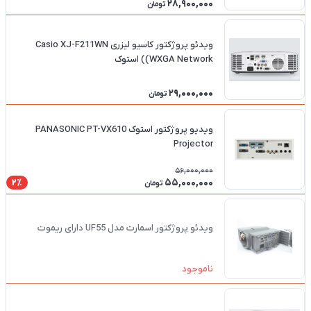
28,900,000
تومان
ویدئو پروژکتور کاسیو لیزری Casio XJ-F211WN
(WXGA Network) استوک
29,000,000
تومان
ویدیو پروژکتور استوک PANASONIC PT-VX610
Projector
56,000,000
55,000,000
2٪
تومان
ویدئو پروژکتور اسمارت مدل UF55 دارای ریموت
ناموجود