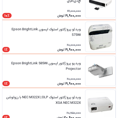
اچ‌دی‌ام‌آی
22,000,000
19,900,000
10٪
تومان
ویدئو پروژکتور استوک اپسون Epson BrightLink
575Wi
20,000,000
19,900,000
1٪
تومان
ویدیو پروژکتور اپسون Epson BrightLink 585Wi
Projector
20,000,000
19,900,000
1٪
تومان
ویدئو پروژکتور استوک NEC M322X | DLP با رزولوشن
XGA NEC M322X
20,950,000
20,900,000
1٪
تومان