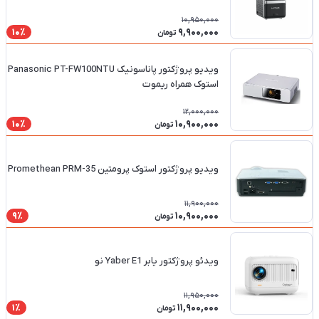
10,950,000
9,900,000
10٪
تومان
ویدیو پروژکتور پاناسونیک Panasonic PT-FW100NTU
استوک همراه ریموت
12,000,000
10,900,000
10٪
تومان
ویدیو پروژکتور استوک پرومتین Promethean PRM-35
11,900,000
10,900,000
9٪
تومان
ویدئو پروژکتور یابر Yaber E1 نو
11,950,000
11,900,000
1٪
تومان