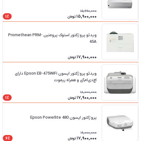
15,990,000
15,900,000
1٪
تومان
ویدئو پروژکتور استوک پرومتین Promethean PRM-
45A
17,900,000
تومان
ویدئو پروژکتور اپسون Epson EB-475WiFi دارای
اچ‌دی‌ام‌آی و همراه ریموت
18,000,000
17,900,000
1٪
تومان
پروژکتور اپسون 480 Epson Powerlite
19,000,000
17,900,000
6٪
تومان