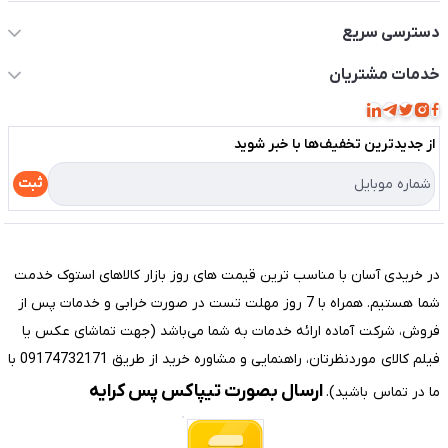
دسترسی سریع
حساب کاربری
خدمات مشتریان
مجله فروشگاه
قوانین و مقررات
لیست محصولات
از جدید‌ترین تخفیف‌ها با‌ خبر شوید
حریم خصوصی
درباره ما
راهنما
ثبت
تماس با ما
مختصری درباره فروشگاه سیستم شیراز
در خریدی آسان با مناسب ترین قیمت های روز بازار کالاهای استوک خدمت
شما هستیم. همراه با 7 روز مهلت تست در صورت خرابی و خدمات پس از
فروش، شرکت آماده ارائه خدمات به شما می‌باشد (جهت تماشای عکس یا
فیلم کالای موردنظرتان، راهنمایی و مشاوره خرید از طریق 09174732171 با
ارسال بصورت تیپاکس پس کرایه
ما در تماس باشید).