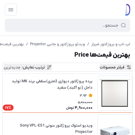
لپ تاپ و پروژکتور شیراز
/
ویدئو پروژکتور و جانبی Projector
/
بهترین قیمت‌ها ice
بهترین قیمت‌ها Price
فیلتر محصولات
ترتیب نمایش
:
جدیدترین
پرده پروژکتور دیواری 2متری/سقفی برند MK تولید
داخل (نو آکبند) سفید
3.92
5,900,000
4,900,000
17٪
تومان
ویدیو استوک پروژکتور سونی Sony VPL-ES1
Projector