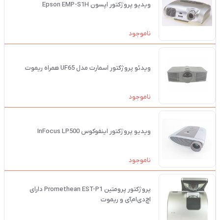
ویدیو پروژکتور اپسون Epson EMP-S1H
ناموجود
ویدئو پروژکتور اسمارت مدل UF65 همراه ریموت
ناموجود
ویدیو پروژکتور اینفوکوس InFocus LP500
ناموجود
پروژکتور پرومتین Promethean EST-P1 دارای
اچ‌دی‌ام‌آی و ریموت