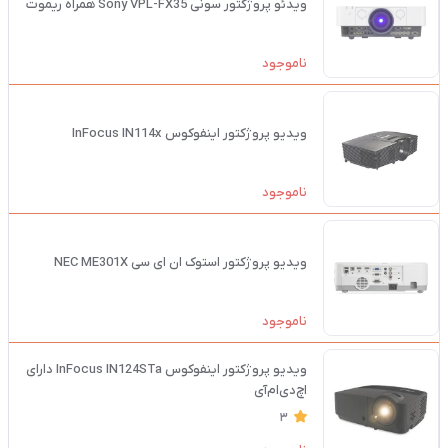
ویدئو پروژکتور سونی Sony VPL-FX35 همراه ریموت
ناموجود
ویدیو پروژکتور اینفوکوس InFocus IN114x
ناموجود
ویدیو پروژکتور استوک ان ای سی NEC ME301X
ناموجود
ویدیو پروژکتور اینفوکوس InFocus IN124STa دارای
اچ‌دی‌ام‌آی
3