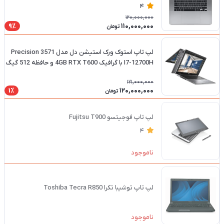
500 SSD تاچ بار
4
120,000,000
110,000,000
9٪
تومان
لپ تاپ استوک ورک استیشن دل مدل Precision 3571
I7-12700H با گرافیک 4GB RTX T600 و حافظه 512 گیگ
SSD و رم 16 گیگ DDR4
121,000,000
120,000,000
1٪
تومان
لپ تاپ فوجیتسو Fujitsu T900
4
ناموجود
لپ تاپ توشیبا تکرا Toshiba Tecra R850
ناموجود