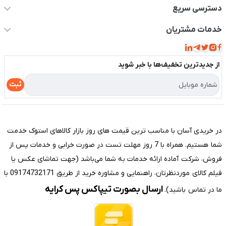
دسترسی سریع
حساب کاربری
خدمات مشتریان
مجله فروشگاه
قوانین و مقررات
لیست محصولات
از جدید‌ترین تخفیف‌ها با‌ خبر شوید
حریم خصوصی
درباره ما
راهنما
ثبت
تماس با ما
مختصری درباره فروشگاه سیستم شیراز
در خریدی آسان با مناسب ترین قیمت های روز بازار کالاهای استوک خدمت
شما هستیم. همراه با 7 روز مهلت تست در صورت خرابی و خدمات پس از
فروش، شرکت آماده ارائه خدمات به شما می‌باشد (جهت تماشای عکس یا
فیلم کالای موردنظرتان، راهنمایی و مشاوره خرید از طریق 09174732171 با
ارسال بصورت تیپاکس پس کرایه
ما در تماس باشید).