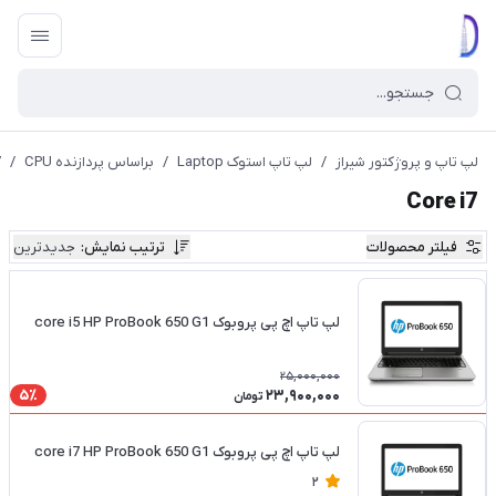
لپ تاپ و پروژکتور شیراز
/
لپ تاپ استوک Laptop
/
براساس پردازنده CPU
/
7
Core i7
فیلتر محصولات
ترتیب نمایش
:
جدیدترین
لپ تاپ اچ پی پروبوک core i5 HP ProBook 650 G1
25,000,000
23,900,000
5٪
تومان
لپ تاپ اچ پی پروبوک core i7 HP ProBook 650 G1
2