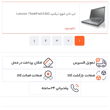
لپ تاپ لنوو تیکنپد Lenovo ThinkPad E430
ناموجود
4
3
2
1
تحویل اکسپرس
امکان پرداخت در محل
ضمانت بازگشت کالا
ضمانت اصالت کالا
پشتیبانی ۲۴ ساعته
اطلاعات تماس سیستم شیراز