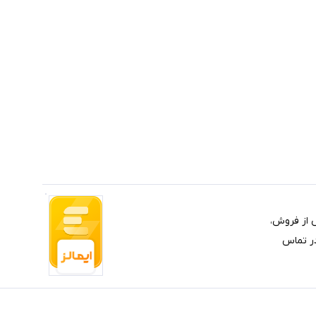
 خرابی و خدمات پس از فروش،
یلم کالای موردنظرتان، راهنمایی و مشاوره خرید از طریق 09174732171 با ما در تماس