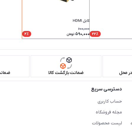
کابل HDMI
600,000
590,000
2٪
22٪
تومان
در محل
ضمانت بازگشت کالا
ضمانت 
دسترسی سریع
حساب کاربری
مجله فروشگاه
لیست محصولات