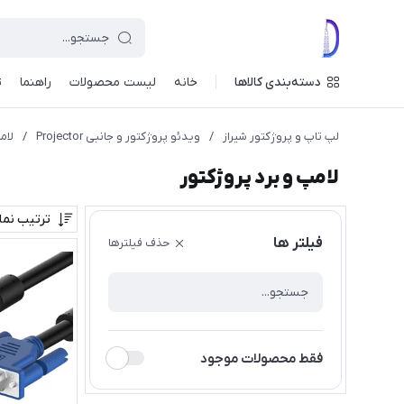
دسته‌بندی کالاها
خانه
لیست محصولات
راهنما
ت
لپ تاپ و پروژکتور شیراز
/
ویدئو پروژکتور و جانبی Projector
/
لام
لامپ و برد پروژکتور
ترتیب نم
فیلتر ها
حذف فیلترها
فقط محصولات موجود