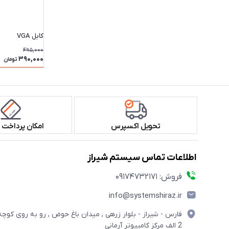
کابل VGA
495,000
390,000
تومان
تحویل اکسپرس
امکان پرداخت 
اطلاعات تماس سیستم شیراز
فروش: 09174732171
info@systemshiraz.ir
فارس - شیراز - بلوار زرهی , میدان باغ حوض , رو به روی کوچه
2 الف مرکز کامپیوتر آرمانی