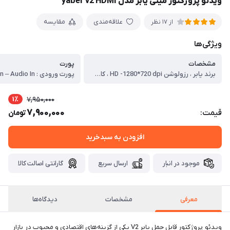
ویدئو پروژکتور مینی یابر مدل yaber v2 HDMI
علاقه‌مندی
مقایسه
از 17 نظر
ویژگی‌ها
مشخصات
پورت
برند یابر ، رزولوشن HD -1280*720 dpi ، کاربرد سینمایی , کمپینگ و فضای باز , گیمینگ ، شدت روشنایی 6000 ، تکنولوژی ساخت LCD ، کنتراست 1:6000 ، ویدئو پروژکتور مینی یابر مدل yaber v2
1٪
7,950,000
7,900,000
قیمت:
تومان
افزودن به سبدخرید
موجود در انبار
ارسال سریع
گارانتی اصالت کالا
معرفی
مشخصات
دیدگاه‌ها
ویدئو پروژکتور قابل حمل یابر V2 یکی از گزینه‌های اقتصادی و محبوب در بازار