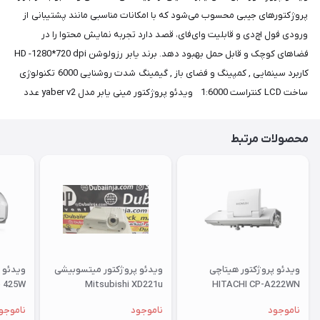
پروژکتورهای جیبی محسوب می‌شود که با امکانات مناسبی مانند پشتیبانی از
ورودی فول اچ‌دی و قابلیت وای‌فای، قصد دارد تجربه نمایش محتوا را در
فضاهای کوچک و قابل حمل بهبود دهد. برند یابر رزولوشن HD -1280*720 dpi
کاربرد سینمایی , کمپینگ و فضای باز , گیمینگ شدت روشنایی 6000 تکنولوژی
ساخت LCD کنتراست 1:6000 ویدئو پروژکتور مینی یابر مدل yaber v2 عدد
محصولات مرتبط
ویدئو پروژکتور هیتاچی
ویدئو پروژکتور میتسوبیشی
ویدئو 
e 425W
Mitsubishi XD221u
HITACHI CP-A222WN
دارای اچ
ناموجود
ناموجود
ناموجو