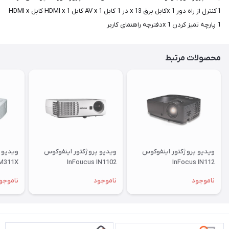
1کنترل از راه دور x 1کابل برق x 13 در 1 کابل AV x 1 کابل HDMI x 1 کابل HDMI x
1 پارچه تمیز کردن x 1دفترچه راهنمای کاربر
محصولات مرتبط
ویدیو پروژکتور اینفوکوس
ویدیو پروژکتور اینفوکوس
ویدیو 
M311X
InFoucus IN1102
InFocus IN112
ناموجود
ناموجود
ناموجو