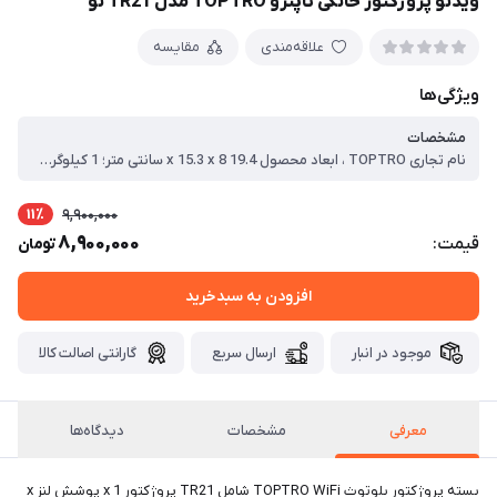
ویدئو پروژکتور خانگی تاپترو TOPTRO مدل TR21 نو
علاقه‌مندی
مقایسه
ویژگی‌ها
مشخصات
نام تجاری TOPTRO ، ابعاد محصول 19.4 x 15.3 x 8 سانتی متر؛ 1 کیلوگرم ، شماره مدل کالا TR21 ، سازنده TOPTRO ، سلسله TR21 ، رنگ سفید ، فاکتور فرم قابل حمل ، اندازه صفحه نمایش ایستاده 200 اینچ ، وضوح صفحه 1280 x 720 ، وضوح 1920×1080 ، نوع اتصال وای فای ، نوع بی سیم 802.11 bgn ، وات 50 وات ، منبع انرژی AC
11٪
9,900,000
8,900,000
قیمت:
تومان
افزودن به سبدخرید
موجود در انبار
ارسال سریع
گارانتی اصالت کالا
معرفی
مشخصات
دیدگاه‌ها
بسته پروژکتور بلوتوث TOPTRO WiFi شامل TR21 پروژکتور x 1 پوشش لنز x