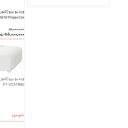
X610 Projector
56,000,000
55,000,000
توم
PT-VZ575NU
ناموجود