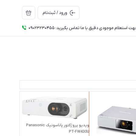
ورود / ثبت‌نام
ت استعلام موجودی دقیق با ما تماس بگیرید: 09023230455
ویدیو پروژکتور پاناسونیک Panasonic
PT-FW430U