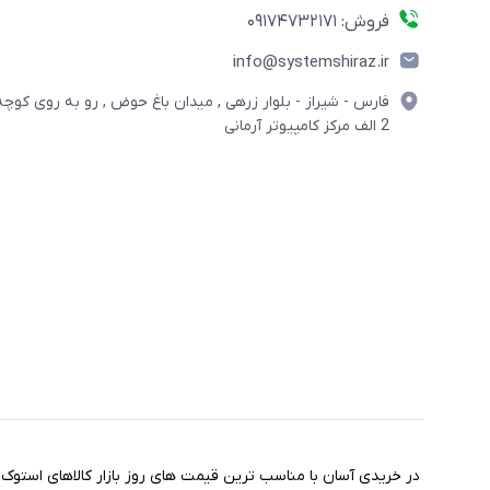
فروش: 09174732171
info@systemshiraz.ir
فارس - شیراز - بلوار زرهی , میدان باغ حوض , رو به روی کوچه
2 الف مرکز کامپیوتر آرمانی
مختصری درباره فروشگاه سیستم شیراز