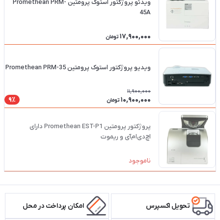
ویدئو پروژکتور استوک پرومتین Promethean PRM-
45A
17,900,000
تومان
ویدیو پروژکتور استوک پرومتین Promethean PRM-35
11,900,000
10,900,000
9٪
تومان
پروژکتور پرومتین Promethean EST-P1 دارای
اچ‌دی‌ام‌آی و ریموت
ناموجود
تحویل اکسپرس
امکان پرداخت در محل