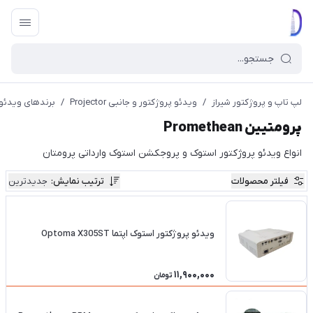
لپ تاپ و پروژکتور شیراز
/
ویدئو پروژکتور و جانبی Projector
/
برندهای ویدئو پروژکتور 
پرومتیین Promethean
انواع ویدئو پروژکتور استوک و پروجکشن استوک وارداتی پرومتان
فیلتر محصولات
ترتیب نمایش
:
جدیدترین
ویدئو پروژکتور استوک اپتما Optoma X305ST
11,900,000
تومان