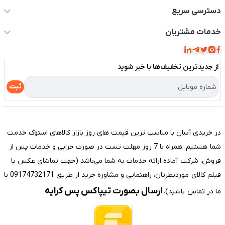
دسترسی سریع
حساب کاربری
خدمات مشتریان
مجله فروشگاه
قوانین و مقررات
لیست محصولات
از جدید‌ترین تخفیف‌ها با‌ خبر شوید
حریم خصوصی
درباره ما
راهنما
ثبت
تماس با ما
مختصری درباره فروشگاه سیستم شیراز
در خریدی آسان با مناسب ترین قیمت های روز بازار کالاهای استوک خدمت
شما هستیم. همراه با 7 روز مهلت تست در صورت خرابی و خدمات پس از
فروش، شرکت آماده ارائه خدمات به شما می‌باشد (جهت تماشای عکس یا
فیلم کالای موردنظرتان، راهنمایی و مشاوره خرید از طریق 09174732171 با
ارسال بصورت تیپاکس پس کرایه
ما در تماس باشید).