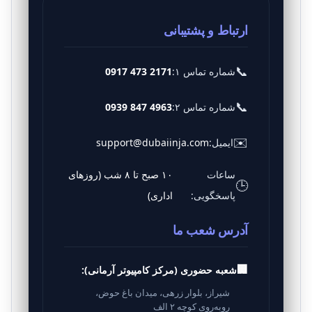
ارتباط و پشتیبانی
📞
شماره تماس ۱:
0917 473 2171
📞
شماره تماس ۲:
0939 847 4963
✉️
ایمیل:
support@dubaiinja.com
ساعات
۱۰ صبح تا ۸ شب (روزهای
🕒
پاسخگویی:
اداری)
آدرس شعب ما
🏢
شعبه حضوری (مرکز کامپیوتر آرمانی):
شیراز، بلوار زرهی، میدان باغ حوض،
روبه‌روی کوچه ۲ الف