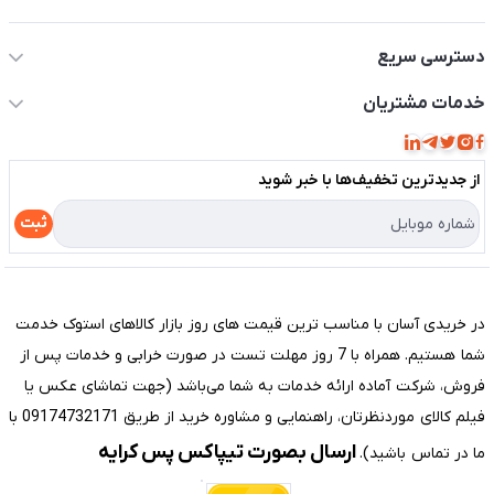
اطلاعات تماس سیستم شیراز
دسترسی سریع
حساب کاربری
خدمات مشتریان
مجله فروشگاه
قوانین و مقررات
لیست محصولات
از جدید‌ترین تخفیف‌ها با‌ خبر شوید
حریم خصوصی
درباره ما
راهنما
ثبت
تماس با ما
مختصری درباره فروشگاه سیستم شیراز
در خریدی آسان با مناسب ترین قیمت های روز بازار کالاهای استوک خدمت
شما هستیم. همراه با 7 روز مهلت تست در صورت خرابی و خدمات پس از
فروش، شرکت آماده ارائه خدمات به شما می‌باشد (جهت تماشای عکس یا
فیلم کالای موردنظرتان، راهنمایی و مشاوره خرید از طریق 09174732171 با
ارسال بصورت تیپاکس پس کرایه
ما در تماس باشید).