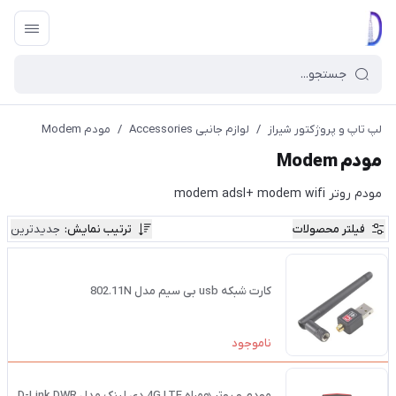
لپ تاپ و پروژکتور شیراز
/
لوازم جانبی Accessories
/
مودم Modem
مودم Modem
مودم روتر modem adsl+ modem wifi
فیلتر محصولات
ترتیب نمایش
:
جدیدترین
کارت شبکه usb بی سیم مدل 802.11N
ناموجود
مودم و روتر همراه 4G LTE دی لینک مدل D-Link DWR