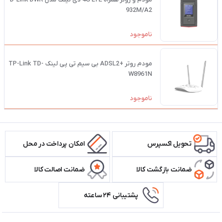
932M/A2
ناموجود
مودم روتر +ADSL2 بی سیم تی پی لینک TP-Link TD-
W8961N
ناموجود
تحویل اکسپرس
امکان پرداخت در محل
ضمانت بازگشت کالا
ضمانت اصالت کالا
پشتیبانی ۲۴ ساعته