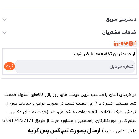
اطلاعات تماس سیستم شیراز
دسترسی سریع
حساب کاربری
خدمات مشتریان
مجله فروشگاه
قوانین و مقررات
لیست محصولات
از جدید‌ترین تخفیف‌ها با‌ خبر شوید
حریم خصوصی
درباره ما
راهنما
ثبت
تماس با ما
مختصری درباره فروشگاه سیستم شیراز
در خریدی آسان با مناسب ترین قیمت های روز بازار کالاهای استوک خدمت
شما هستیم. همراه با 7 روز مهلت تست در صورت خرابی و خدمات پس از
فروش، شرکت آماده ارائه خدمات به شما می‌باشد (جهت تماشای عکس یا
فیلم کالای موردنظرتان، راهنمایی و مشاوره خرید از طریق 09174732171 با
ارسال بصورت تیپاکس پس کرایه
ما در تماس باشید).