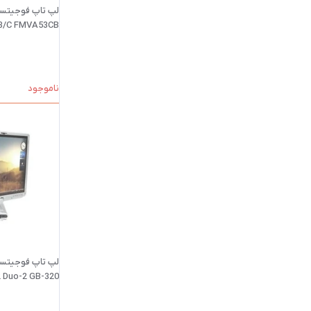
53/C FMVA53CB
ناموجود
2 Duo-2 GB-320