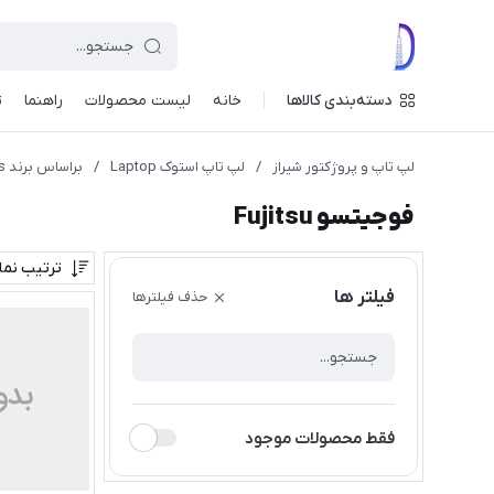
دسته‌بندی کالاها
خانه
لیست محصولات
راهنما
ت
لپ تاپ و پروژکتور شیراز
/
لپ تاپ استوک Laptop
/
براساس برند Laptop Brands
فوجیتسو Fujitsu
ترتیب نم
فیلتر ها
حذف فیلترها
فقط محصولات موجود