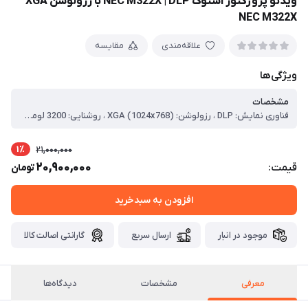
ویدئو پروژکتور استوک NEC M322X | DLP با رزولوشن XGA
NEC M322X
علاقه‌مندی
مقایسه
ویژگی‌ها
مشخصات
فناوری نمایش: DLP ، رزولوشن: XGA (1024x768) ، روشنایی: 3200 لومن ، کنتراست: 10000:1 ، عمر لامپ: 3500 ساعت (استاندارد)، 8000 ساعت (Eco) ، پورت‌ها: 2x HDMI، 2x VGA، USB-A، USB-B، اترنت، ورودی/خروجی صدا ، زوم و فوکوس: زوم دستی 1.7x، فوکوس دستی ، تصحیح کیستون: عمودی ±30 درجه ، ابعاد: 368 x 286 x 97 میلی‌متر ، وزن: 3.6 کیلوگرم
1٪
21,000,000
20,900,000
قیمت:
تومان
افزودن به سبدخرید
موجود در انبار
ارسال سریع
گارانتی اصالت کالا
معرفی
مشخصات
دیدگاه‌ها