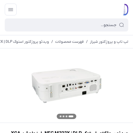
لپ تاپ و پروژکتور شیراز
/
فهرست محصولات
/
ویدئو پروژکتور استوک NEC M322X | DLP با رزولوشن XGA NEC M322X