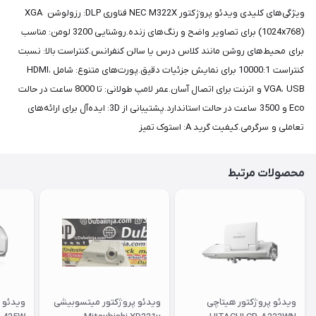
ویژگی‌های کلیدی ویدئو پروژکتور NEC M322X فناوری DLP: رزولوشن XGA
(1024x768) برای تصاویر واضح و رنگ‌های زنده.روشنایی 3200 لومن: مناسب
برای محیط‌های روشن مانند کلاس درس یا سالن کنفرانس.کنتراست بالا: نسبت
کنتراست 10000:1 برای نمایش جزئیات دقیق.پورت‌های متنوع: شامل HDMI،
VGA، USB و اترنت برای اتصال آسان.عمر لامپ طولانی: تا 8000 ساعت در حالت
Eco و 3500 ساعت در حالت استاندارد.پشتیبانی از 3D: ایده‌آل برای ارائه‌های
تعاملی و سرگرمی.کیفیت گرید A: استوک تمیز
محصولات مرتبط
ویدئو پروژکتور هیتاچی
ویدئو پروژکتور میتسوبیشی
ویدئو 