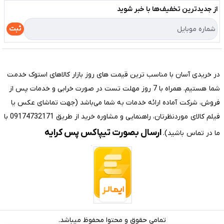
لیست محصولات
از جدید‌ترین تخفیف‌ها با‌ خبر شوید
حریم خصوصی
درباره ما
راهنما
ثبت
تماس با ما
مختصری درباره فروشگاه سیستم شیراز
در خریدی آسان با مناسب ترین قیمت های روز بازار کالاهای استوک خدمت
شما هستیم. همراه با 7 روز مهلت تست در صورت خرابی و خدمات پس از
فروش، شرکت آماده ارائه خدمات به شما می‌باشد (جهت تماشای عکس یا
فیلم کالای موردنظرتان، راهنمایی و مشاوره خرید از طریق 09174732171 با
ارسال بصورت تیپاکس پس کرایه
ما در تماس باشید).
تمامی حقوق و محتوا محفوظ میباشد.