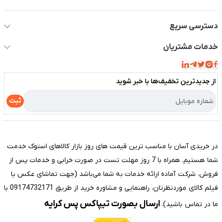
اطلاعات تماس سیستم شیراز
دسترسی سریع
حساب کاربری
خدمات مشتریان
مجله فروشگاه
قوانین و مقررات
لیست محصولات
از جدید‌ترین تخفیف‌ها با‌ خبر شوید
حریم خصوصی
درباره ما
راهنما
ثبت
تماس با ما
مختصری درباره فروشگاه سیستم شیراز
در خریدی آسان با مناسب ترین قیمت های روز بازار کالاهای استوک خدمت
شما هستیم. همراه با 7 روز مهلت تست در صورت خرابی و خدمات پس از
فروش، شرکت آماده ارائه خدمات به شما می‌باشد (جهت تماشای عکس یا
فیلم کالای موردنظرتان، راهنمایی و مشاوره خرید از طریق 09174732171 با
ارسال بصورت تیپاکس پس کرایه
ما در تماس باشید).