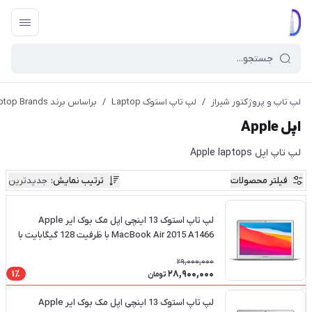
لپ تاپ و پروژکتور شیراز
/
لپ تاپ استوک Laptop
/
براساس برند Laptop Brands
اپل Apple
لپ تاپ اپل Apple laptops
فیلتر محصولات
ترتیب نمایش
:
جدیدترین
لپ تاپ استوک 13 اینچی اپل مک بوک ایر Apple
MacBook Air 2015 A1466 با ظرفیت 128 گیگابایت با
پردازنده i5 و رم 8 گیگابایت
29,000,000
28,900,000
1٪
تومان
لپ تاپ استوک 13 اینچی اپل مک بوک ایر Apple