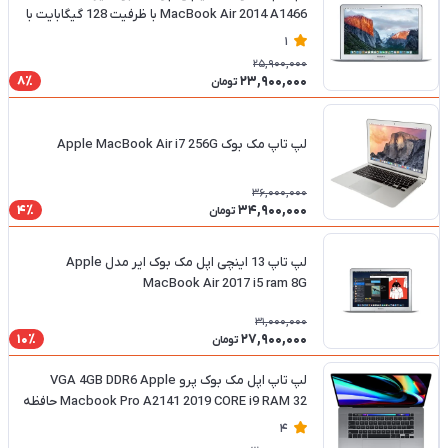
MacBook Air 2014 A1466 با ظرفیت 128 گیگابایت با
پردازنده i5 و رم 4 گیگابایت
1
25,900,000
23,900,000
8٪
تومان
لپ تاپ مک بوک Apple MacBook Air i7 256G
36,000,000
34,900,000
4٪
تومان
لپ تاپ 13 اینچی اپل مک بوک ایر مدل Apple
MacBook Air 2017 i5 ram 8G
31,000,000
27,900,000
10٪
تومان
لپ تاپ اپل مک بوک پرو VGA 4GB DDR6 Apple
Macbook Pro A2141 2019 CORE i9 RAM 32 حافظه
500 SSD تاچ بار
4