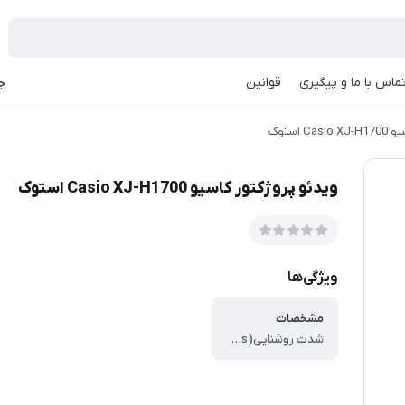
ماس با ما و پیگیری
قوانین
جه
 استوک
ویدئو پروژکتور کاسیو Casio XJ-H1700 استوک
ویژگی‌ها
مشخصات
شدت روشنایی(ANSI lumens) ، 4000 لومن ، کنتراست ، 1:1400 ، طول عمر لامپ (اکو) ، 20000 ساعت ، سال معرفی ، دسامبر 2011 ، کامپوزیت ، دارد ، مصرف برق ، 430 وات ، سایر مشخصات ، پورت سریال ، پورت شبکه ، دارد ، خروجی صدا ، 1 عدد ، ورودی صدا ، 2 عدد 3.5 میلیمتری – 1 جفت RCA ، خروجی VGA (مانیتور) ، 1 عدد ، پورت VGA (ورودی کامپیوتر) ، 2 عدد ، پورت MHL ، ندارد ، ورودی میکروفن ، ندارد ، پورت HDMI ، 1 عدد ، USB ، USB:type A – USB:type B ، Wifi ، ندارد ، بلندگو ، دارد ، مشخصات بندگو ، 10 وات ، قابلیت سه بعدی تصاویر ، دارد ، منبع تغذیه ، 100V – 240V ، کامپوننت ، ندارد ، طول عمر لامپ (نرمال) ، 20000 ساعت ، وضوح تصویر ، XGA – 1024 x 768 ، زوم ، 1.20:1 – دستی ، سایز نمایشگر ، 79-739 سانتی متر ، فاصله تا پرده نمایش ، 9.4 – 1.2 متر ، ابعاد ، 11 * 40 * 32 سانتی متر ، وزن ، 7.1 کیلوگرم ، رنگ ، سفید ، نوع لنز ، DLP ، نوع لامپ ، Laser – LED Hybrid ، ورودی s-video ، دارد ، محل نصب ، سقفی – رومیزی – دیواری ، بیشترین حد کیفیت نمایشگر ، 1200 * 1600 ، نسبت تصویر (Aspect Ratio) ، 4:3 ، نسبت کانونی ، 1.60:1 – 1.91:1