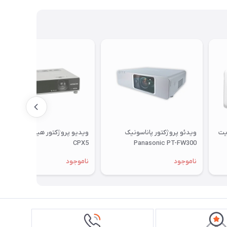
یت
ویدئو پروژکتور پاناسونیک
ویدیو پروژکتور هیتاچی Hitachi
CPX5
Panasonic PT-FW300
ناموجود
ناموجود