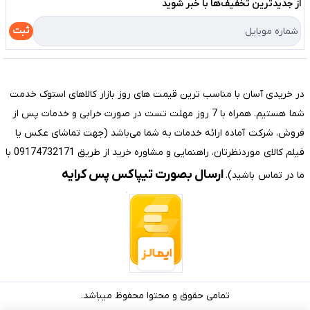
لیست محصولات
از جدید‌ترین تخفیف‌ها با‌ خبر شوید
حریم خصوصی
درباره ما
راهنما
ثبت
تماس با ما
مختصری درباره فروشگاه سیستم شیراز
در خریدی آسان با مناسب ترین قیمت های روز بازار کالاهای استوک خدمت
شما هستیم. همراه با 7 روز مهلت تست در صورت خرابی و خدمات پس از
فروش، شرکت آماده ارائه خدمات به شما می‌باشد (جهت تماشای عکس یا
فیلم کالای موردنظرتان، راهنمایی و مشاوره خرید از طریق 09174732171 با
ارسال بصورت تیپاکس پس کرایه
ما در تماس باشید).
تمامی حقوق و محتوا محفوظ میباشد.