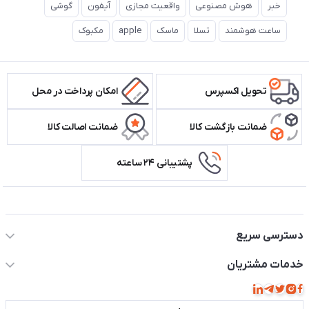
خبر
هوش مصنوعی
واقعیت مجازی
آیفون
گوشی
ساعت هوشمند
تسلا
ماسک
apple
مکبوک
تحویل اکسپرس
امکان پرداخت در محل
ضمانت بازگشت کالا
ضمانت اصالت کالا
پشتیبانی ۲۴ ساعته
اطلاعات تماس سیستم شیراز
دسترسی سریع
حساب کاربری
خدمات مشتریان
مجله فروشگاه
قوانین و مقررات