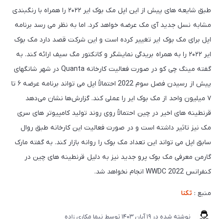
طبق شایعه های پیش از این اپل مک بوک ایر ۲۰۲۲ را همراه با رنگبندی
مشابه نسل جدید آی مک عرضه خواهد کرد. اما به نظر می رسد برنامه
اپل برای مک بوک ایر تغییر کرده است و این شرکت قصد دارد مک بوک
ایر ۲۰۲۲ را به همراه بریدگی نمایشگر و کانکتور مگ سیف ارائه کند. به
گفته مینگ چی کو در صورت فعالیت کارخانه Quanta در شهر شانگهای
پیش از رسیدن فصل سوم 2022 احتمالاً اپل می تواند برنامه عرضه ۶ تا
۷ میلیون واحد از مک بوک ایر را عملی کند. گزارش‌ها نشان می‌دهد
قرنطینه های اخیر در چین احتمالاً روی روند تولید کامپیوتر های سری
مک نیز تاثیر داشته است و در صورت فعالیت این کارخانه طبق روال
سابق اپل می تواند این تعداد مک بوک را روانه بازار کند. به گفته مارک
گارمن معرفی مک بوک پرو جدید نیز به دلیل قرنطینه های چین در
کنفرانس WWDC 2022 انجام نخواهد شد.
منبع :
تکنا
نوشته شده در
19 آبان 1403
توسط
نیما مکاری زاده