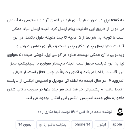
به گفته اپل
در صورت قرارگیری فرد در فضای آزاد و دسترسی به آسمان
می توان از طریق این قابلیت پیام ارسال کرد. البته ارسال پیام ممکن
است با توجه به شرایط از ۱۵ ثانیه تا چند دقیقه طول بکشد. در این
قابلیت تنها ارسال پیام امکان پذیر است و برقراری تماس صوتی و
ویدیویی با آن ممکن نیست. علاوه بر گوشی اپل، گوشی میت ۵۰ هواوی
نیز به این قابلیت مجهز است. البته پرچمدار هواوی با اپلیکیشنی مجزا
این قابلیت را اجرا می‌کند و اکنون صرفاً در چین فعال است. از طرفی
اندروید ۱۴ در سال آینده به لطف تی موبایل و اسپیس ایکس از قابلیت
ارتباط ماهواره پشتیبانی خواهد کرد. هر چند تنها در صورت پرتاب شدن
ماهواره های جدید اسپیس ایکس این امکان بوجود می آید.
نوشته شده در
15 آبان 1403
توسط
نیما مکاری زاده
apple
آیفون
iphone 14
اینترنت ماهواره ای
ایفون 14