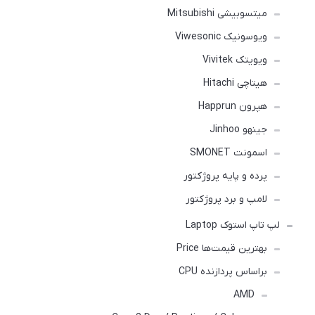
میتسوبیشی Mitsubishi
ویوسونیک Viwesonic
ویویتک Vivitek
هیتاچی Hitachi
هپرون Happrun
جینهو Jinhoo
اسمونت SMONET
پرده و پایه پروژکتور
لامپ و برد پروژکتور
لپ تاپ استوک Laptop
بهترین قیمت‌ها Price
براساس پردازنده CPU
AMD