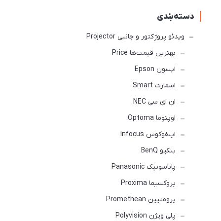
دسته‌بندی
ویدئو پروژکتور و جانبی Projector
بهترین قیمت‌ها Price
اپسون Epson
اسمارت Smart
ان ای سی NEC
اوپتوما Optoma
اینفوکوس Infocus
بنکیو BenQ
پاناسونیک Panasonic
پروکسیما Proxima
پرومتیین Promethean
پلی ویژن Polyvision