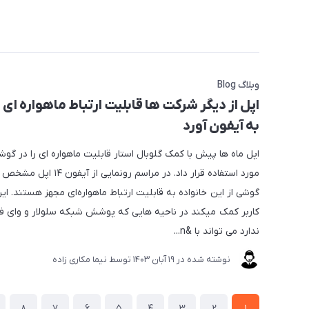
وبلاگ Blog
اپل از دیگر شرکت ها قابلیت ارتباط ماهواره ای ر
به آیفون آورد
اپل ماه ها پیش با کمک گلوبال استار قابلیت ماهواره ای را در گو
مورد استفاده قرار داد. در مراسم رونمای
گوشی از این خانواده به قابلیت ارتباط ماهواره‌ای مجهز هستند. ای
کاربر کمک میکند در ناحیه هایی که پوشش شبکه سلولار و وای ف
ندارد می تواند با &n...
نوشته شده در
19 آبان 1403
توسط
نیما مکاری زاده
8
7
6
5
4
3
2
1