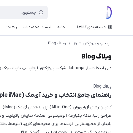
دسته‌بندی کالاها
خانه
لیست محصولات
راهنما
ت
لپ تاپ و پروژکتور شیراز
/
وبلاگ Blog
وبلاگ Blog
دبی اینجا شیراز dubaiinja شرکت پروژکتور لپتاپ لپ تاپ استوک ویدئو پروژکتور
وبلاگ Blog
راهنمای جامع انتخاب و خرید آی‌مک (Apple iMac)
کامپیوترهای آل‌این
طراحی زیبا، بدنه یکپارچه آلومینیومی، صفحه نمایش باکیفیت و ع
پایدار، از محبوب‌ترین گزینه‌ها برای محیط‌های کاری، آتلیه‌ها، دفا
استفاده خانگی هستند. ۱. تفاوت اصلی بین آی‌مک ۲۱.۵ ا...