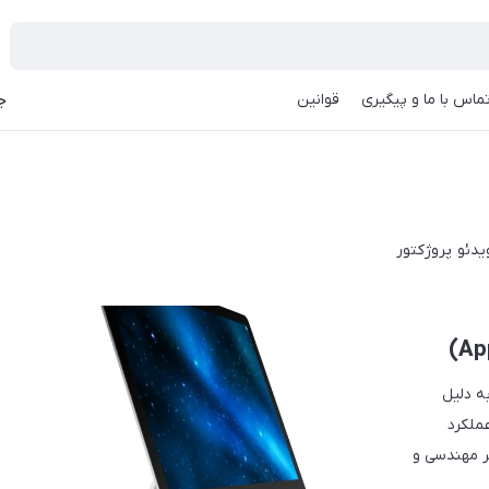
ماس با ما و پیگیری
قوانین
جه
‌وان (All-in-One) اپل یا همان آی‌مک (iMac)، به دلیل
ملکرد
تر مهندسی و