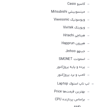
کاسیو Casio
میتسوبیشی Mitsubishi
ویوسونیک Viwesonic
ویویتک Vivitek
هیتاچی Hitachi
هپرون Happrun
جینهو Jinhoo
اسمونت SMONET
پرده و پایه پروژکتور
لامپ و برد پروژکتور
لپ تاپ استوک Laptop
بهترین قیمت‌ها Price
براساس پردازنده CPU