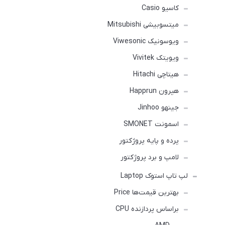
کاسیو Casio
میتسوبیشی Mitsubishi
ویوسونیک Viwesonic
ویویتک Vivitek
هیتاچی Hitachi
هپرون Happrun
جینهو Jinhoo
اسمونت SMONET
پرده و پایه پروژکتور
لامپ و برد پروژکتور
لپ تاپ استوک Laptop
بهترین قیمت‌ها Price
براساس پردازنده CPU