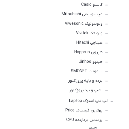
کاسیو Casio
میتسوبیشی Mitsubishi
ویوسونیک Viwesonic
ویویتک Vivitek
هیتاچی Hitachi
هپرون Happrun
جینهو Jinhoo
اسمونت SMONET
پرده و پایه پروژکتور
لامپ و برد پروژکتور
لپ تاپ استوک Laptop
بهترین قیمت‌ها Price
براساس پردازنده CPU