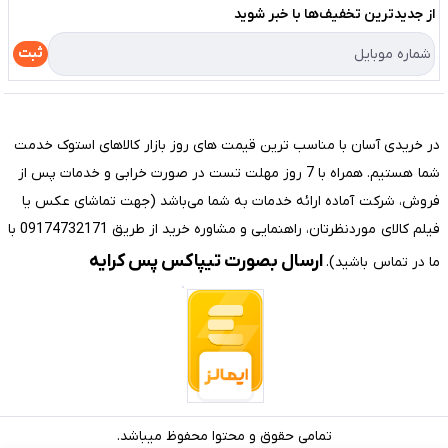
لیست محصولات
از جدید‌ترین تخفیف‌ها با‌ خبر شوید
حریم خصوصی
درباره ما
راهنما
ثبت
تماس با ما
مختصری درباره فروشگاه سیستم شیراز
در خریدی آسان با مناسب ترین قیمت های روز بازار کالاهای استوک خدمت
شما هستیم. همراه با 7 روز مهلت تست در صورت خرابی و خدمات پس از
فروش، شرکت آماده ارائه خدمات به شما می‌باشد (جهت تماشای عکس یا
فیلم کالای موردنظرتان، راهنمایی و مشاوره خرید از طریق 09174732171 با
ارسال بصورت تیپاکس پس کرایه
ما در تماس باشید).
تمامی حقوق و محتوا محفوظ میباشد.