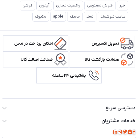
خبر
هوش مصنوعی
واقعیت مجازی
آیفون
گوشی
ساعت هوشمند
تسلا
ماسک
apple
مکبوک
تحویل اکسپرس
امکان پرداخت در محل
ضمانت بازگشت کالا
ضمانت اصالت کالا
پشتیبانی ۲۴ ساعته
اطلاعات تماس سیستم شیراز
دسترسی سریع
حساب کاربری
خدمات مشتریان
مجله فروشگاه
قوانین و مقررات