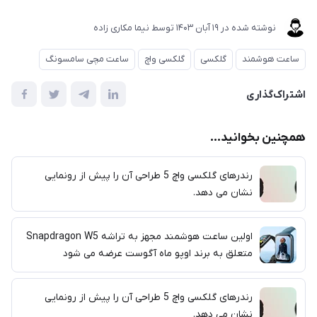
نوشته شده در
19 آبان 1403
توسط
نیما مکاری زاده
ساعت هوشمند
گلکسی
گلکسی واچ
ساعت مچی سامسونگ
اشتراک‌گذاری
همچنین بخوانید...
رندرهای گلکسی واچ 5 طراحی آن را پیش از رونمایی
نشان می دهد.
اولین ساعت هوشمند مجهز به تراشه Snapdragon W5
متعلق به برند اوپو ماه آگوست عرضه می شود
رندرهای گلکسی واچ 5 طراحی آن را پیش از رونمایی
نشان می دهد.