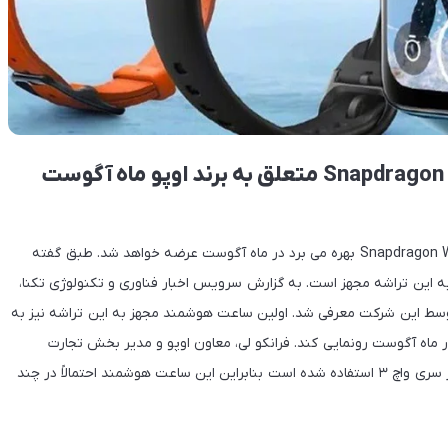
اولین ساعت هوشمند مجهز به تراشه Snapdragon W5 متعلق به برند اوپو ماه آگوست
اوپو واچ ۳ به عنوان اولین ساعت هوشمند که از تراشه Snapdragon W5 Gen 1 بهره می برد در ماه آگوست عرضه خواهد شد. طبق گفته
ه این تراشه مجهز است. به گزارش سرویس اخبار فناوری و تکنولوژی تکنا،
کام Snapdragon W5 و +W5 روز گذشته توسط این شرکت معرفی شد. اولین ساعت هوشمند مجهز به این تراشه نیز به
ر ماه آگوست رونمایی کند. فرانکو لی، معاون اوپو و مدیر بخش تجارت
اینترنت اشیا این خبر را اعلام کرد. با توجه به اینکه در اعلام وی از سری واچ ۳ استفاده شده است بنابراین این ساعت هوشمند احتمالاً در چند