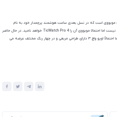
اده کننده از تراشه +Snapdragon W5 نیز شرکت موبووی است که در نسل بعدی ساعت هوشمند پرچمدار خود به نام
TicWatch استفاده میکند. هنوز نام این ساعت هوشمند مشخص نیست اما احتمالا موبووی آن را TicWatch Pro 4 خواهد نامید. در حال حاضر
جزئیات و مشخصات فنی این دو ساعت هنوز منتشر نشده است. اما احتمالاً اوپو واچ ۳ دارای طراحی مربعی و در چهار رنگ مختلف عرضه می