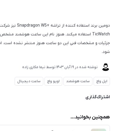
دومین برند استف
شود.
نوشته شده در
19 آبان 1403
توسط
نیما مکاری زاده
اپل واچ
ساعت هوشمند
اوپو واچ
ساعت دیجیتال
اشتراک‌گذاری
همچنین بخوانید...