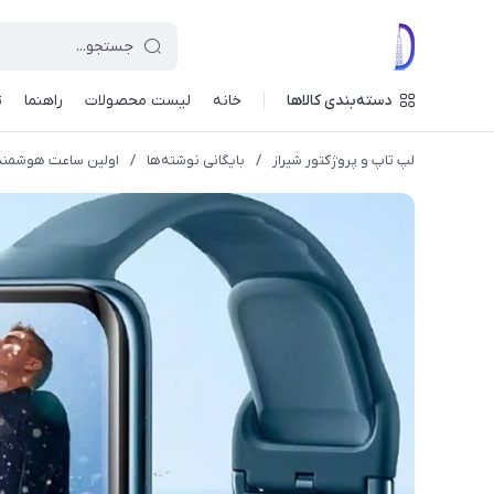
دسته‌بندی کالاها
خانه
لیست محصولات
راهنما
ت
لپ تاپ و پروژکتور شیراز
/
بایگانی نوشته‌ها
/
اولین ساعت هوشمند مجهز به تراشه Snapdragon W5 مت