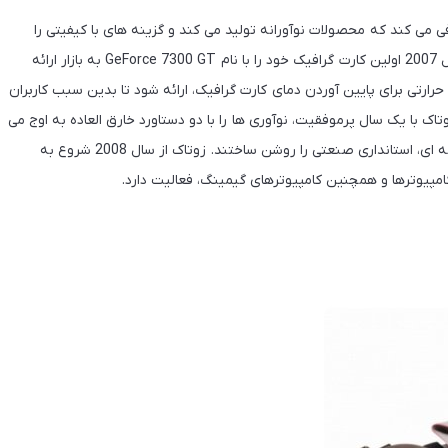
رندی معرفی می کند که محصولات نوآورانه تولید می کند و گزینه های با کیفیتی را
برای نیازهای پردازشی، در اختیار کاربران قرار می دهد. زوتاک در سال 2007 اولین کارت گرافیک خود را با نام GeForce 7300 GT به بازار ارائه
حرارتی برای پایین آوردن دمای کارت گرافیک، ارائه شود تا بدین سبب کاربران
وتاک با یک سال پرموفقیت، نوآوری ها را با دو دستاورد خارق العاده به اوج می
رساند. آنها بواسطه ارائه اورکلاک به تمامی کاربران با اورکلاکی کارخانه ای، استانداری صنعتی را روشن ساختند. زوتاک از سال 2008 شروع به
کامپیوترها و همچنین کامپیوترهای گیمینگ، فعالیت دارد.