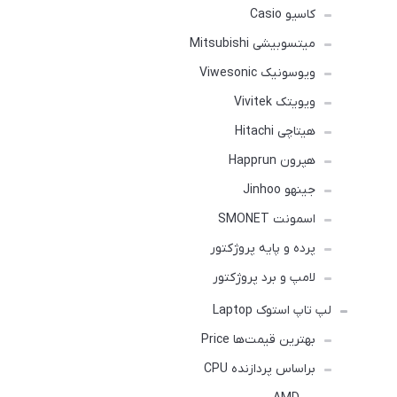
کاسیو Casio
میتسوبیشی Mitsubishi
ویوسونیک Viwesonic
ویویتک Vivitek
هیتاچی Hitachi
هپرون Happrun
جینهو Jinhoo
اسمونت SMONET
پرده و پایه پروژکتور
لامپ و برد پروژکتور
لپ تاپ استوک Laptop
بهترین قیمت‌ها Price
براساس پردازنده CPU