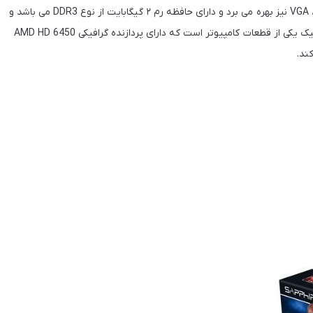
کارت گرافیک توربو چیپ مدل HD 6450 از پورت های VGA ، HDMI ، DVI نیز بهره می برد و دارای حافظه رم ۲ گیگابایت از نوع DDR3 می باشد و
قابلیت پشتیبانی از اسلات PCI Express 2.0 را دارد. این کارت گرافیک یکی از قطعات کامپیوتر است که دارای پردازنده گرافیکی AMD HD 6450