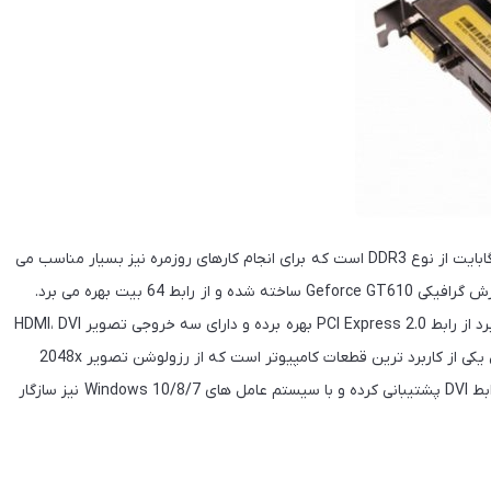
کارت گرافیک آرکتک مدل GT610 2GB 64bit با میزان حافظه 2 گیگابایت از نوع DDR3 است که برای انجام کارهای روزمره نیز بسیار مناسب می
باشد. تراشه این کارت گرافیکی توسط کمپانی NVIDIA با موتور پردازش گرافیکی Geforce GT610 ساخته شده و از رابط 64 بیت بهره می برد.
کارت گرافیک Arktek مدل GT610 2GB 64bit برای اتصال به مادربرد از رابط PCI Express 2.0 بهره برده و دارای سه خروجی تصویر HDMI، DVI
و VGA است که قابلیت پشتیبانی تا 3 مانیتور را دارد. این محصول یکی از کاربرد ترین قطعات کامپیوتر است که از رزولوشن تصویر 2048x
1536 پیکسل با رابط D-sub و رزولوشن 2560x 1600 پیکسل با رابط DVI پشتیبانی کرده و با سیستم عامل های Windows 10/8/7 نیز سازگار