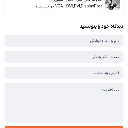
VGA,HDMI,DVI,DisplayPort در چیست؟
دیدگاه خود را بنویسید