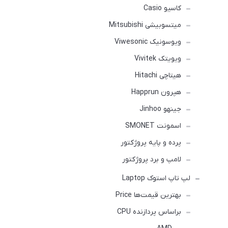
کاسیو Casio
میتسوبیشی Mitsubishi
ویوسونیک Viwesonic
ویویتک Vivitek
هیتاچی Hitachi
هپرون Happrun
جینهو Jinhoo
اسمونت SMONET
پرده و پایه پروژکتور
لامپ و برد پروژکتور
لپ تاپ استوک Laptop
بهترین قیمت‌ها Price
براساس پردازنده CPU