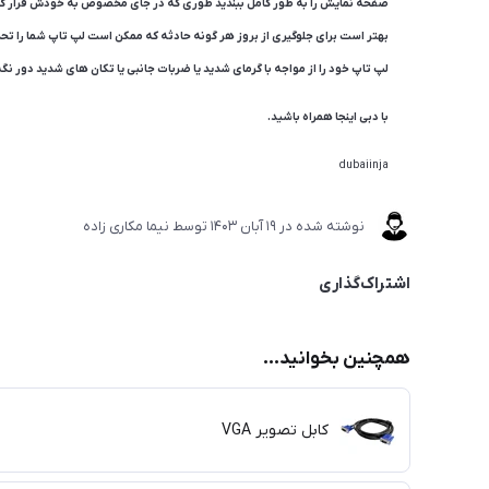
صفحه نمایش را به طور کامل ببندید طوری که در جای مخصوص به خودش قرار گیر
بهتر است برای جلوگیری از بروز هر گونه حادثه که ممکن است لپ تاپ شما را تح
لپ تاپ خود را از مواجه با گرمای شدید یا ضربات جانبی یا تکان های شدید دور نگه 
با دبی اینجا همراه باشید.
dubaiinja
نوشته شده در
19 آبان 1403
توسط
نیما مکاری زاده
اشتراک‌گذاری
همچنین بخوانید...
کابل تصویر VGA