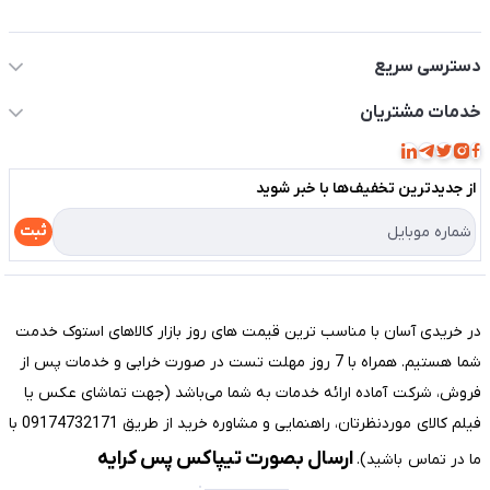
اطلاعات تماس سیستم شیراز
دسترسی سریع
حساب کاربری
خدمات مشتریان
مجله فروشگاه
قوانین و مقررات
لیست محصولات
از جدید‌ترین تخفیف‌ها با‌ خبر شوید
حریم خصوصی
درباره ما
راهنما
ثبت
تماس با ما
مختصری درباره فروشگاه سیستم شیراز
در خریدی آسان با مناسب ترین قیمت های روز بازار کالاهای استوک خدمت
شما هستیم. همراه با 7 روز مهلت تست در صورت خرابی و خدمات پس از
فروش، شرکت آماده ارائه خدمات به شما می‌باشد (جهت تماشای عکس یا
فیلم کالای موردنظرتان، راهنمایی و مشاوره خرید از طریق 09174732171 با
ارسال بصورت تیپاکس پس کرایه
ما در تماس باشید).