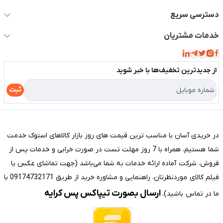
دسترسی سریع
حساب کاربری
خدمات مشتریان
مجله فروشگاه
قوانین و مقررات
لیست محصولات
از جدید‌ترین تخفیف‌ها با‌ خبر شوید
حریم خصوصی
درباره ما
راهنما
ثبت
تماس با ما
مختصری درباره فروشگاه سیستم شیراز
در خریدی آسان با مناسب ترین قیمت های روز بازار کالاهای استوک خدمت
شما هستیم. همراه با 7 روز مهلت تست در صورت خرابی و خدمات پس از
فروش، شرکت آماده ارائه خدمات به شما می‌باشد (جهت تماشای عکس یا
فیلم کالای موردنظرتان، راهنمایی و مشاوره خرید از طریق 09174732171 با
ارسال بصورت تیپاکس پس کرایه
ما در تماس باشید).