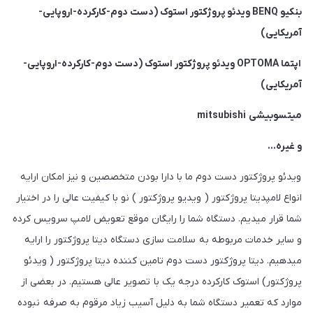
بنکیو BENQ ویدئو پروژکتور استوک (دست دوم-کارکرده-اروپایی-
آمریکایی)
اپتما OPTOMA ویدئو پروژکتور استوک (دست دوم-کارکرده-اروپایی-
آمریکایی)
میتسوبیشی mitsubishi
و غیره…
ویدئو پروژکتور دست دوم ما با دارا بودن متخصصین و نیز امکان ارایه
انواع لامپدیتا پروژکتور ( ویدیو پروژکتور ) نو با کیفیت عالی را در اختیار
شما قرار میدیم. دستگاه شما را رایگان موقع تعویض لامپ سرویس کرده
و سایر خدمات مربوطه به سلامت سازی دستگاه دیتا پروژکتور را ارایه
میدهیم. دیتا پروژکتور دست دوم تامین کننده دیتا پروژکتور ( ویدئو
پروژکتور) استوک کارکرده درجه یک با تصویر عالی هستیم. در بعضی از
موارد که تعمیر دستگاه شما به دلیل آسیب زیاد مرقوم به صرفه نبوده