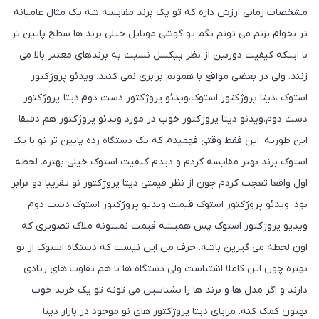
مشخصات زمانی ارزش داره که تو یک برند مقایسه شه یک مثال عامیانه
تر بخوام بزنم می تونم بگم تو گوشی موبایل خیلی برند ها سطح پایین تر
با اینکه کیفیت دوربین از نظر پیکسل نسبت به برندهای معتبر بالا می
زنند. ولی در بعضی مواقع با همونم برابری نمی کنند. ویدئو پروژکتور
استوک ،دیتا پروژکتور استوک،ویدئو پروژکتور دست دوم،دیتا پروژکتور
دست دوم،ویدئو دیتا پروژکتور خوب در مورد ویدئو پروژکتور هم دقیقا
این طوریه، این فقط وقتی فهمیدم که یک دستگاه رده پایین تر نو با یک
استوک برند بهتر مقایسه کردم و دیدم کیفیت استوک خیلی بهتره. لحظه
اول واقعا تعجب کردم چون از نظر قیمتی دیتا پروژکتور نو تقریبا دو برابر
بود. ویدئو پروژکتور استوک قیمت ویدیو پروژکتور استوک دست دوم
ویدیو پروژکتور استوک پس همیشه قیمت نمیتونه ملاک تصویری که
اون لحظه می گیرین باشه. حرف من این نیست که دستگاه استوک از نو
بهتره چون این کاملا اشتباست ولی دستگاه ها با هم تفاوت های زیادی
دارند و اگر مدل ها و برند ها را بشناسین می تونه تو یک خرید خوب
بهتون کمک کنه. مزایای دیتا پروژکتور های نو موجود در بازار دیتا