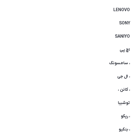
LENOVO
SONY
SANIYO
اچ پی
، سامسونگ
، ال جی
، کانن ،
توشیبا
، ریکو
، بنکیو