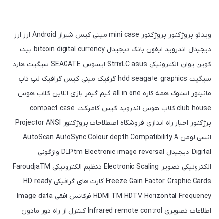
ویدئو پروژکتور پروژکتور mini case مینی کیس شیراز Android ارز ارز
دیجیتال اندروید ایفون بانک دیجیتال bitcoin digital currency بیت
کوین یوان الکترونیکی StrixLC asus ایسوس SEAGATE سیگیت هارد
سیگیت hdd seagate graphics گرفیک مینی کیس گرافیک لپ تاپ
مانیتور استوک همه کاره all in one گیم گیمر بازی انلاین کلاب هوس
club house کلاب هوس اندروید کیس کامپکت compact case
پرژکتور اخبار راه اندازی فروشگاه اصطلاحات پروژکتور Projector ANSI
انسی لومن AutoScan AutoSync Colour depth Compatibility A
Digital دیجیتال DLPtm Electronic image reversal واژگونی
الکترونیکی تصویر Electronic Scaling تنظیم الکترونیکی FaroudjaTM
Freeze Gain Factor Graphic Cards کارت های گرافیکی HD ready
HDMI TM HDTV Horizontal Frequency فرکانس افقی Image data
اطلاعات تصویری Infrared remote control کنترل از راه دور مادون