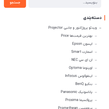
جستجو
دسته‌بندی
ویدئو پروژکتور و جانبی Projector
بهترین قیمت‌ها Price
اپسون Epson
اسمارت Smart
ان ای سی NEC
اوپتوما Optoma
اینفوکوس Infocus
بنکیو BenQ
پاناسونیک Panasonic
پروکسیما Proxima
پرومتیین Promethean