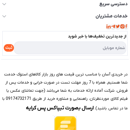
دسترسی سریع
حساب کاربری
خدمات مشتریان
مجله فروشگاه
قوانین و مقررات
لیست محصولات
از جدید‌ترین تخفیف‌ها با‌ خبر شوید
حریم خصوصی
درباره ما
راهنما
ثبت
تماس با ما
مختصری درباره فروشگاه سیستم شیراز
در خریدی آسان با مناسب ترین قیمت های روز بازار کالاهای استوک خدمت
شما هستیم. همراه با 7 روز مهلت تست در صورت خرابی و خدمات پس از
فروش، شرکت آماده ارائه خدمات به شما می‌باشد (جهت تماشای عکس یا
فیلم کالای موردنظرتان، راهنمایی و مشاوره خرید از طریق 09174732171 با
ارسال بصورت تیپاکس پس کرایه
ما در تماس باشید).