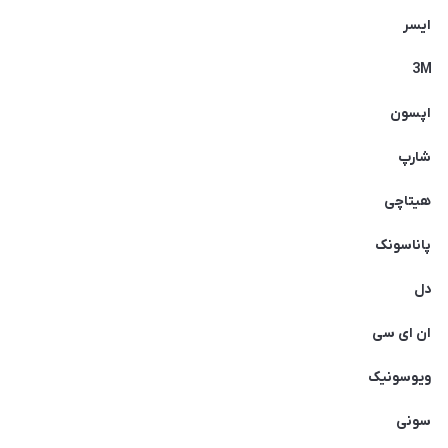
ایسر
3M
اپسون
شارپ
هیتاچی
پاناسونک
دل
ان ای سی
ویوسونیک
سونی