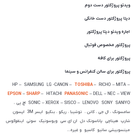
ویدئو پروژکتور دست دوم
دیتا پروژکتور دست خانگی
اجاره ویدئو دیتا پروژکتور
پروژکتور مخصوص فوتبال
پروژکتور برای کافه
پروژکتور برای سالن کنفرانس و سینما
TOSHIBA
– RICHO – MITA –
HP – SAMSUNG LG -CANON –
EPSON
–
SHARP
– HITACHI
PANASONIC
– DELL – NEC – VIEW
SONIC – XEROX – SISCO – LENOVO SONY SANIYO اچ پی ،
سامسونگ ، ال جی ، کانن ، توشیبا ، ریکو ، بنکیو ایسر 3M اپسون
شارپ هیتاچی پاناسونک دل ان ای سی ویوسونیک سونی اینفوکوس
میتسوبیشی سانیو کاسیو و غیره…