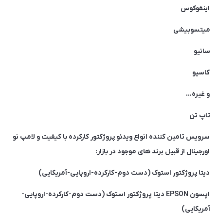
اینفوکوس
میتسوبیشی
سانیو
کاسیو
و غیره…
تاپ تن
سرویس تامین کننده انواع ویدئو پروژکتور کارکرده با کیفیت و لامپ نو
اورجینال از قبیل برند های موجود در بازار:
دیتا پروژکتور استوک (دست دوم-کارکرده-اروپایی-آمریکایی)
اپسون EPSON دیتا پروژکتور استوک (دست دوم-کارکرده-اروپایی-
آمریکایی)