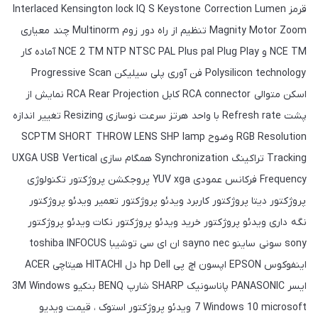
قرمز Interlaced Kensington lock IQ S Keystone Correction Lumen
Magnity Motor Zoom تنظیم از راه دور زوم Multinorm چند معیاری
NCE TM و NCE 2 TM NTP NTSC PAL Plus pal Plug Play آماده کار
Polysilicon technology فن آوری پلی سیلیکن Progressive Scan
اسکن متوالی RCA connector کابل RCA Rear Projection نمایش از
پشت Refresh rate با واحد هرتز سرعت نوسازی Resizing تغییر اندازه
RGB Resolution وضوح SCPTM SHORT THROW LENS SHP lamp
Tracking تراکینگ Synchronization همگام سازی UXGA USB Vertical
Frequency فرکانس عمودی YUV xga پروجکشن پروژکتور تکنولوژی
پروژکتور دیتا پروژکتور کاربرد ویدئو پروژکتور تعمیر ویدئو پروژکتور
نگه داری ویدئو پروژکتور خرید ویدئو پروژکتور نکات ویدئو پروژکتور
sony سونی ساینو sayno nec ان ای سی توشیبا toshiba INFOCUS
اینفوکوس EPSON اپسون اچ پی hp Dell دل HITACHI هیتاچی ACER
ایسر PANASONIC پاناسونیک SHARP شارپ BENQ بنکیو 3M Windows
7 Windows 10 microsoft ویدئو پروژکتور استوک ، قیمت ویدیو