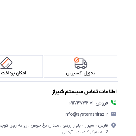
تحویل اکسپرس
امکان پرداخت 
اطلاعات تماس سیستم شیراز
فروش: 09174732171
info@systemshiraz.ir
فارس - شیراز - بلوار زرهی , میدان باغ حوض , رو به روی کوچه
2 الف مرکز کامپیوتر آرمانی