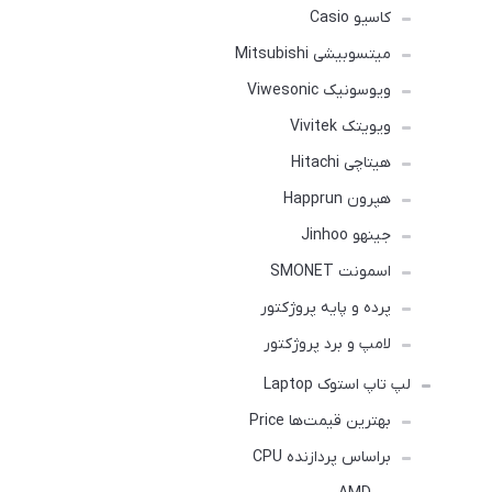
کاسیو Casio
میتسوبیشی Mitsubishi
ویوسونیک Viwesonic
ویویتک Vivitek
هیتاچی Hitachi
هپرون Happrun
جینهو Jinhoo
اسمونت SMONET
پرده و پایه پروژکتور
لامپ و برد پروژکتور
لپ تاپ استوک Laptop
بهترین قیمت‌ها Price
براساس پردازنده CPU