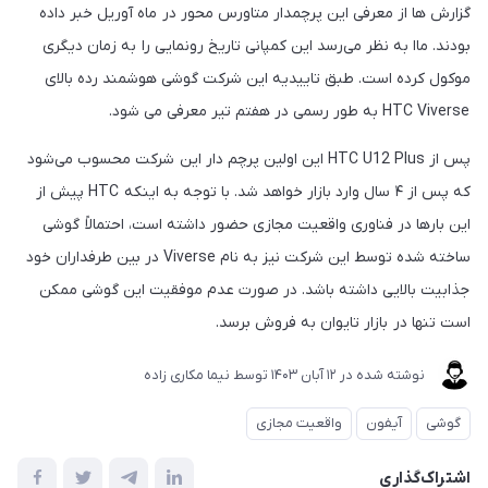
گزارش ها از معرفی این پرچمدار متاورس محور در ماه آوریل خبر داده
بودند. ماا به نظر می‌رسد این کمپانی تاریخ رونمایی را به زمان دیگری
موکول کرده است. طبق تاییدیه این شرکت گوشی هوشمند رده بالای
HTC Viverse به طور رسمی در هفتم تیر معرفی می شود.
پس از HTC U12 Plus این اولین پرچم دار این شرکت محسوب می‌شود
که پس از ۴ سال وارد بازار خواهد شد. با توجه به اینکه HTC پیش از
این بارها در فناوری واقعیت مجازی حضور داشته است، احتمالاً گوشی
ساخته شده توسط این شرکت نیز به نام Viverse در بین طرفداران خود
جذابیت بالایی داشته باشد. در صورت عدم موفقیت این گوشی ممکن
است تنها در بازار تایوان به فروش برسد.
نوشته شده در
12 آبان 1403
توسط
نیما مکاری زاده
گوشی
آیفون
واقعیت مجازی
اشتراک‌گذاری