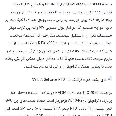
حافظه GeForce RTX 4080 از نوع GDDR6X و با حجم ۱۶ گیگابایت
تعیین شده که سرعت آن مجدداً به ۲۱ گیگابیت بر ثانیه ازطریق یک
رابط گذرگاه ۲۵۶ بیتی می‌رسد. بنابراین با یک پهنای باند ۶۷۲ گیگابایت بر
ثانیه مواجه هستیم که در کنار توان مصرفی ۴۲۰ وات این کارت، دیگر
مشخصات فنی آن را تشکیل می‌دهند. همان‌طور که ملاحظه می‌کنید،
توان مصرفی این مدل تا حد زیادی به RTX 4090 نزدیک است و از آن
جایی که سرعت کلاک حافظه‌ی این مدل چندان چشم گیر نیست، انتظار
داریم سرعت کلاک هسته‌های GPU تا حداکثر میزان ممکن افزایش یافته
باشد تا بهترین عملکرد گرافیکی را از این کارت دریافت کنیم.
درنهایت NVIDIA GeForce RTX 4070 داریم که از نسخه cut-down
پردازنده گرافیکی AD104-275 برخوردار است. تعداد هسته‌های این GPU
کمی بیشتر از RTX 3070 TI یعنی ۷۱۶۸ هسته یا ۵۶ واحد SM است. این