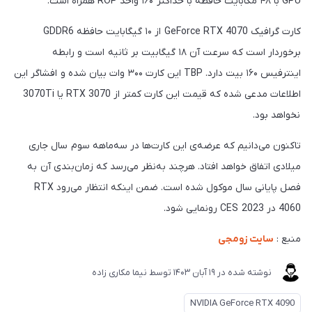
GPU با ۴۸ مگابایت حافظه با حداکثر ۱۶۰ واحد ROP همراه است.
کارت گرافیک GeForce RTX 4070 از ۱۰ گیگابایت حافظه GDDR6
برخوردار است که سرعت آن ۱۸ گیگابیت بر ثانیه است و رابطه
اینترفیس ۱۶۰ بیت دارد. TBP این کارت ۳۰۰ وات بیان شده و افشاگر این
اطلاعات مدعی شده که قیمت این کارت کمتر از RTX 3070 یا 3070Ti
نخواهد بود.
تاکنون می‌دانیم که عرضه‌ی این کارت‌ها در سه‌ماهه سوم سال جاری
میلادی اتفاق خواهد افتاد. هرچند به‌نظر می‌رسد که زمان‌بندی آن به
فصل پایانی سال موکول شده است. ضمن اینکه انتظار می‌رود RTX
4060 در CES 2023 رونمایی شود.
منبع :
سایت زومجی
نوشته شده در
19 آبان 1403
توسط
نیما مکاری زاده
NVIDIA GeForce RTX 4090