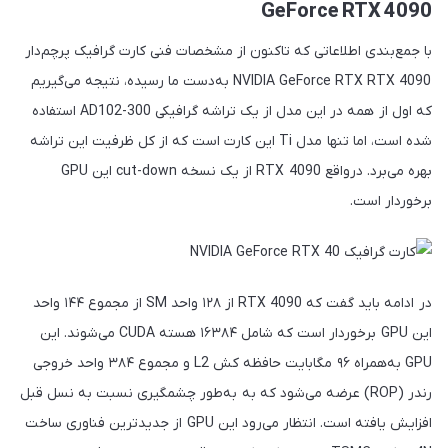
GeForce RTX 4090
با جمع‌بندی اطلاعاتی که تاکنون از مشخصات فنی کارت گرافیک پرچم‌دار
NVIDIA GeForce RTX RTX 4090 به‌دست ما رسیده، نتیجه می‌گیریم
که اول از همه در این مدل از یک تراشه گرافیکی AD102-300 استفاده
شده است، اما تنها مدل Ti این کارت است که از کل ظرفیت این تراشه
بهره می‌برد. درواقع RTX 4090 از یک نسخه cut-down این GPU
برخوردار است.
در ادامه باید گفت که RTX 4090 از ۱۲۸ واحد SM از مجموع ۱۴۴ واحد
این GPU برخوردار است که شامل ۱۶۳۸۴ هسته CUDA می‌شوند. این
GPU به‌همراه ۹۶ مگابایت حافظه کش L2 و مجموع ۳۸۴ واحد خروجی
رندر (ROP) عرضه می‌شود که به به‌طور چشمگیری نسبت به نسل قبل
افزایش یافته است. انتظار می‌رود این GPU از جدیدترین فناوری ساخت