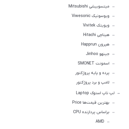
میتسوبیشی Mitsubishi
ویوسونیک Viwesonic
ویویتک Vivitek
هیتاچی Hitachi
هپرون Happrun
جینهو Jinhoo
اسمونت SMONET
پرده و پایه پروژکتور
لامپ و برد پروژکتور
لپ تاپ استوک Laptop
بهترین قیمت‌ها Price
براساس پردازنده CPU
AMD