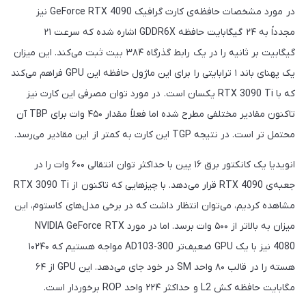
در مورد مشخصات حافظه‌ی کارت گرافیک GeForce RTX 4090 نیز
مجدداً به ۲۴ گیگابایت حافظه GDDR6X اشاره شده که سرعت ۲۱
گیگابیت بر ثانیه را در یک رابط گذرگاه ۳۸۴ بیت ثبت می‌کند. این میزان
یک پهنای باند ۱ ترابایتی را برای این ماژول حافظه این GPU فراهم می‌کند
که با RTX 3090 Ti یکسان است. در مورد توان مصرفی این کارت نیز
تاکنون مقادیر مختلفی مطرح شده اما فعلاً مقدار ۴۵۰ وات برای TBP آن
محتمل تر است. در نتیجه TGP این کارت به کمتر از این مقادیر می‌رسد.
انویدیا یک کانکتور برق ۱۶ پین با حداکثر توان انتقالی ۶۰۰ وات را در
جعبه‌ی RTX 4090 قرار می‌دهد. با چیزهایی که تاکنون از RTX 3090 Ti
مشاهده کردیم، می‌توان انتظار داشت که در برخی مدل‌های کاستوم، این
میزان به بالاتر از ۵۰۰ وات برسد. اما در مورد NVIDIA GeForce RTX
4080 نیز با یک GPU ضعیف‌تر AD103-300 مواجه هستیم که ۱۰۲۴۰
هسته را در قالب ۸۰ واحد SM در خود جای می‌دهد. این GPU از ۶۴
مگابایت حافظه کش L2 و حداکثر ۲۲۴ واحد ROP برخوردار است.