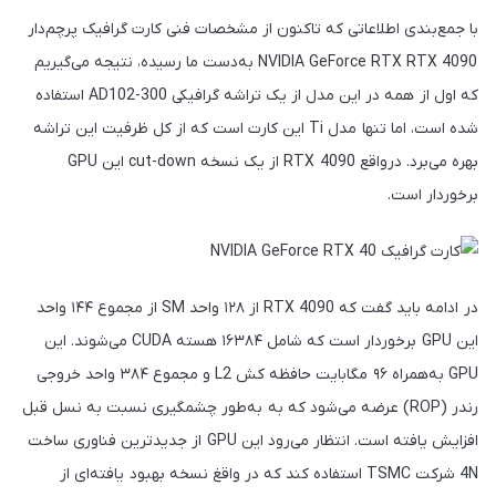
با جمع‌بندی اطلاعاتی که تاکنون از مشخصات فنی کارت گرافیک پرچم‌دار
NVIDIA GeForce RTX RTX 4090 به‌دست ما رسیده، نتیجه می‌گیریم
که اول از همه در این مدل از یک تراشه گرافیکی AD102-300 استفاده
شده است، اما تنها مدل Ti این کارت است که از کل ظرفیت این تراشه
بهره می‌برد. درواقع RTX 4090 از یک نسخه cut-down این GPU
برخوردار است.
در ادامه باید گفت که RTX 4090 از ۱۲۸ واحد SM از مجموع ۱۴۴ واحد
این GPU برخوردار است که شامل ۱۶۳۸۴ هسته CUDA می‌شوند. این
GPU به‌همراه ۹۶ مگابایت حافظه کش L2 و مجموع ۳۸۴ واحد خروجی
رندر (ROP) عرضه می‌شود که به به‌طور چشمگیری نسبت به نسل قبل
افزایش یافته است. انتظار می‌رود این GPU از جدیدترین فناوری ساخت
4N شرکت TSMC استفاده کند که در واقغ نسخه بهبود یافته‌ای از