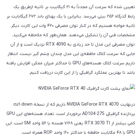
تعیین شده که سرعت آن مجدداً به ۲۱ گیگابیت بر ثانیه ازطریق یک
رابط گذرگاه ۲۵۶ بیتی می‌رسد. بنابراین با یک پهنای باند ۶۷۲ گیگابایت بر
ثانیه مواجه هستیم که در کنار توان مصرفی ۴۲۰ وات این کارت، دیگر
مشخصات فنی آن را تشکیل می‌دهند. همان‌طور که ملاحظه می‌کنید،
توان مصرفی این مدل تا حد زیادی به RTX 4090 نزدیک است و از آن
جایی که سرعت کلاک حافظه‌ی این مدل چندان چشم گیر نیست، انتظار
داریم سرعت کلاک هسته‌های GPU تا حداکثر میزان ممکن افزایش یافته
باشد تا بهترین عملکرد گرافیکی را از این کارت دریافت کنیم.
درنهایت NVIDIA GeForce RTX 4070 داریم که از نسخه cut-down
پردازنده گرافیکی AD104-275 برخوردار است. تعداد هسته‌های این GPU
کمی بیشتر از RTX 3070 TI یعنی ۷۱۶۸ هسته یا ۵۶ واحد SM است. این
GPU با ۴۸ مگابایت حافظه با حداکثر ۱۶۰ واحد ROP همراه است.