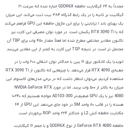
مجدداً به ۲۴ گیگابایت حافظه GDDR6X اشاره شده که سرعت ۲۱
گیگابیت بر ثانیه را در یک رابط گذرگاه ۳۸۴ بیت ثبت می‌کند. این میزان
یک پهنای باند ۱ ترابایتی را برای این ماژول حافظه این GPU فراهم می‌کند
که با RTX 3090 Ti یکسان است. در مورد توان مصرفی این کارت نیز
تاکنون مقادیر مختلفی مطرح شده اما فعلاً مقدار ۴۵۰ وات برای TBP آن
محتمل تر است. در نتیجه TGP این کارت به کمتر از این مقادیر می‌رسد.
انویدیا یک کانکتور برق ۱۶ پین با حداکثر توان انتقالی ۶۰۰ وات را در
جعبه‌ی RTX 4090 قرار می‌دهد. با چیزهایی که تاکنون از RTX 3090 Ti
مشاهده کردیم، می‌توان انتظار داشت که در برخی مدل‌های کاستوم، این
میزان به بالاتر از ۵۰۰ وات برسد. اما در مورد NVIDIA GeForce RTX
4080 نیز با یک GPU ضعیف‌تر AD103-300 مواجه هستیم که ۱۰۲۴۰
هسته را در قالب ۸۰ واحد SM در خود جای می‌دهد. این GPU از ۶۴
مگابایت حافظه کش L2 و حداکثر ۲۲۴ واحد ROP برخوردار است.
حافظه GeForce RTX 4080 از نوع GDDR6X و با حجم ۱۶ گیگابایت