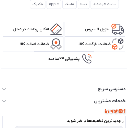
ساعت هوشمند
تسلا
ماسک
apple
مکبوک
تحویل اکسپرس
امکان پرداخت در محل
ضمانت بازگشت کالا
ضمانت اصالت کالا
پشتیبانی ۲۴ ساعته
اطلاعات تماس سیستم شیراز
دسترسی سریع
حساب کاربری
خدمات مشتریان
مجله فروشگاه
قوانین و مقررات
لیست محصولات
از جدید‌ترین تخفیف‌ها با‌ خبر شوید
حریم خصوصی