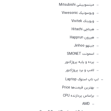
میتسوبیشی Mitsubishi
ویوسونیک Viwesonic
ویویتک Vivitek
هیتاچی Hitachi
هپرون Happrun
جینهو Jinhoo
اسمونت SMONET
پرده و پایه پروژکتور
لامپ و برد پروژکتور
لپ تاپ استوک Laptop
بهترین قیمت‌ها Price
براساس پردازنده CPU
AMD