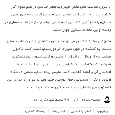
با شروع فعالیت های علمی جیمز وب عصر جدیدی در علم نجوم آغاز
خواهد شد و این تلسکوپ فضایی قدرتمند می تواند داده های علمی
بسیاری را جمع آوری کند. این داده ها می تواند پاسخ سوالات بیشماری در
زمینه اولین لحظات تشکیل جهان باشد.
همچنین ستاره شناسان می توانند از این داده‌های علمی جزئیات بیشتری
نسبت به گذشته در مورد سیارات فراخورشیدی کسب کنند. تاکنون
هشت ماه از ارسال، راه اندازی، آزمایش و کالیبراسیون این تلسکوپ
قدرتمند گذشته است. کارشناسان این تلسکوپ نیز قصد دارند با
اطمینان آن را آماده فعالیت کنند. مارسیا ریکه ستاره شناس دانشگاه
آریزونا و یکی از مسئولین چهار دوربین جیمز وب در مورد راه اندازی این
تلسکوپ طی ماه‌های اخیر توضیحاتی را منتشر کرده است.
نوشته شده در
12 آبان 1403
توسط
نیما مکاری زاده
جیمزوب
ماهواره فضایی
استارلینک
ایستگاه فضایی