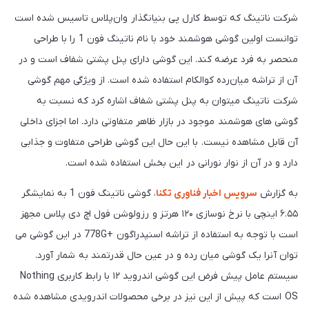
شرکت ناتینگ که توسط کارل پی بنیانگذار وان‌پلاس تاسیس شده است
توانست اولین گوشی هوشمند خود با نام ناتینگ فون 1 را با طراحی
منحصر به فرد عرضه کند. این گوشی دارای پنل پشتی شفاف است و در
آن از تراشه میان‌رده کوالکام استفاده شده است. از ویژگی مهم گوشی
شرکت ناتینگ میتوان به پنل پشتی شفاف اشاره کرد که نسبت به
گوشی های هوشمند موجود در بازار ظاهر متفاوتی دارد. اما اجزای داخلی
آن قابل مشاهده نیست. با این حال این گوشی طراحی متفاوت و جذابی
دارد و در آن از نوار نورانی در این بخش استفاده شده است.
به گزارش
سرویس اخبار فناوری تکنا
، گوشی ناتینگ فون 1 به نمایشگر
۶.۵۵ اینچی با نرخ نوسازی ۱۲۰ هرتز و رزولوشن فول اچ دی پلاس مجهز
است با توجه به استفاده از تراشه اسنپدراگون +778G در این گوشی می
توان آنرا یک گوشی میان رده و در عین حال قدرتمند به شمار آورد.
سیستم عامل پیش فرض این گوشی اندروید ۱۲ با رابط کاربری Nothing
OS است که پیش از این نیز در برخی محصولات اندرویدی مشاهده شده