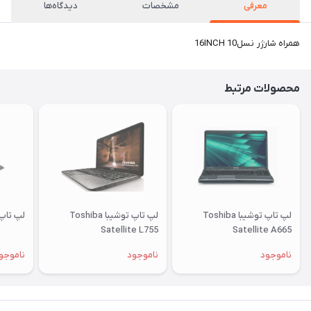
معرفی
مشخصات
دیدگاه‌ها
همراه شارژر نسل10 16INCH
محصولات مرتبط
لپ تاپ توشیبا Toshiba
لپ تاپ توشیبا Toshiba
لپ تاپ لنوو 0
Satellite L755
Satellite A665
ناموجود
ناموجود
ناموجو