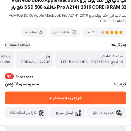
لپ تاپ اپل مک بوک پرو VGA 4GB DDR6 Apple Macbook
Pro A2141 2019 CORE i9 RAM 32 حافظه 500 SSD تاچ بار
لپ تاپ اپل مک بوک پرو VGA4GB DDR6 Apple Macbook Pro A2141 2019
CORE i9 RAM32
علاقه‌مندی
مقایسه
از 14 نظر
ویژگی‌ها
مشاهده همه
صفحه نمایش
رم
پردازند
16 اینچ ، LED-backlit IPS ، 3072*1920
32 گیگابایت DDR4
9٪
120,000,000
110,000,000
قیمت:
تومان
افزودن به سبدخرید
موجود در انبار
ارسال سریع
گارانتی اصالت کالا