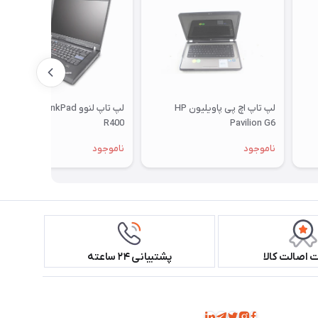
لپ تاپ اچ پی پاویلیون HP
لپ تاپ لنوو Lenovo ThinkPad
R400
Pavilion G6
ناموجود
ناموجود
اصالت کالا
پشتیبانی ۲۴ ساعته
همراه ما باشید!