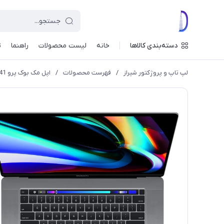
دسته‌بندی کالاها
خانه
لیست محصولات
راهنما
ت
لپ تاپ و پروژکتور شیراز
/
فهرست محصولات
/
اپل مک بوک پرو 16INCH RAM16 VGA4DDR6 2019 Apple Macbook Pro A2141 تاچ بار