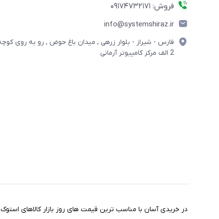
فروش: 09174732171
info@systemshiraz.ir
فارس - شیراز - بلوار زرهی , میدان باغ حوض , رو به روی کوچه
2 الف مرکز کامپیوتر آرمانی
مختصری درباره فروشگاه سیستم شیراز