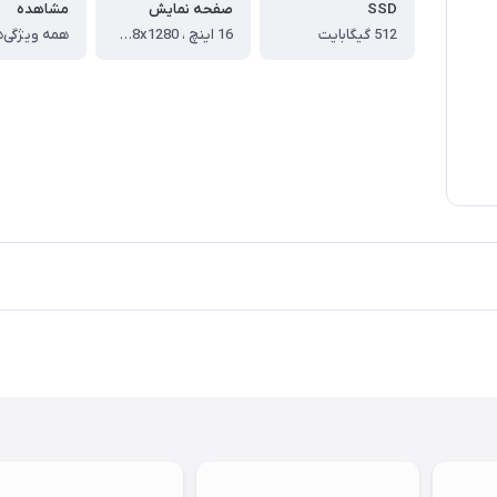
SSD
صفحه نمایش
مشاهده
512 گیگابایت
16 اینچ ، LED‑backlit IPS ، 2048x1280
همه ویژگی‌ه