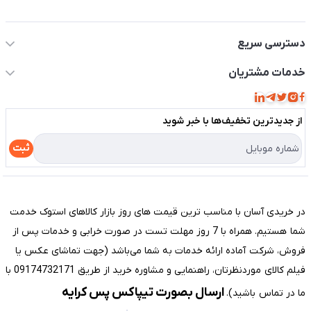
اطلاعات تماس سیستم شیراز
دسترسی سریع
حساب کاربری
خدمات مشتریان
مجله فروشگاه
قوانین و مقررات
لیست محصولات
از جدید‌ترین تخفیف‌ها با‌ خبر شوید
حریم خصوصی
درباره ما
راهنما
ثبت
تماس با ما
مختصری درباره فروشگاه سیستم شیراز
در خریدی آسان با مناسب ترین قیمت های روز بازار کالاهای استوک خدمت
شما هستیم. همراه با 7 روز مهلت تست در صورت خرابی و خدمات پس از
فروش، شرکت آماده ارائه خدمات به شما می‌باشد (جهت تماشای عکس یا
فیلم کالای موردنظرتان، راهنمایی و مشاوره خرید از طریق 09174732171 با
ارسال بصورت تیپاکس پس کرایه
ما در تماس باشید).