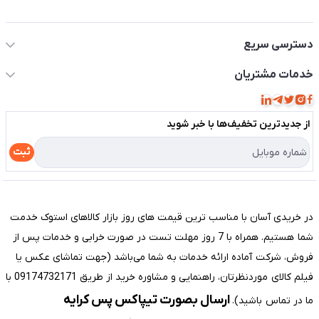
اطلاعات تماس سیستم شیراز
دسترسی سریع
حساب کاربری
خدمات مشتریان
مجله فروشگاه
قوانین و مقررات
لیست محصولات
از جدید‌ترین تخفیف‌ها با‌ خبر شوید
حریم خصوصی
درباره ما
راهنما
ثبت
تماس با ما
مختصری درباره فروشگاه سیستم شیراز
در خریدی آسان با مناسب ترین قیمت های روز بازار کالاهای استوک خدمت
شما هستیم. همراه با 7 روز مهلت تست در صورت خرابی و خدمات پس از
فروش، شرکت آماده ارائه خدمات به شما می‌باشد (جهت تماشای عکس یا
فیلم کالای موردنظرتان، راهنمایی و مشاوره خرید از طریق 09174732171 با
ارسال بصورت تیپاکس پس کرایه
ما در تماس باشید).