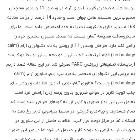
توسط هانیه صفدری کاربرد فناوری آرام در ویندوز 11 ویندوز همچنان
محبوب‌ترین سیستم عامل جهان است و حدود 14 درصد از درآمد سالانه
168 میلیارد دلاری مایکروسافت را به خود اختصاص داده است. اما برای
مایکروسافت همیشه آسان نیست که صدها میلیون مشتری خود را
راضی نگه دارد. طراحان ویندوز 11 از روشی به نام تکنولوژی آرام (calm
technology) الهام گرفته‌اند که بیش از دو دهه پیش توسط دو کارمند
آزمایشگاه تحقیقاتی زیراکس PARC معرفی شد. در این مقاله قصد داریم
به بررسی این تکنولوژی منحصر به فرد بپردازیم. فناوری آرام (calm
technology) چیست؟ فناوری آرام، نوعی فناوری اطلاعات و روشی برای
جلب توجه کاربر در مواقع ضروری بدون برهم زدن آرامش فرد است.
تعامل بین این نوع فناوری و کاربر آن به گونه‌ای طراحی شده است که
تمام هشدارها و پیام‌های گزارشی، در محیط پیرامونی کاربر رخ دهد نه
اینکه دائماً در مرکز توجه قرار گیرد. اطلاعات حاصل از این فناوری در
صورت نیاز به آرامی به توجه کاربر منتقل می‌شود اما در غیر این صورت
با آرامش در محیط پیرامونی کاربر باقی می‌ماند. بزرگان عرصه فناوری