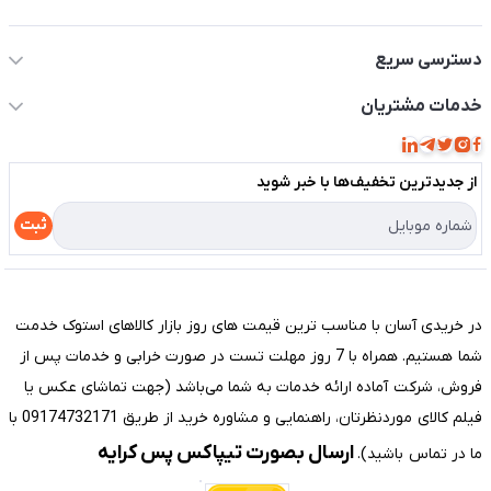
اطلاعات تماس سیستم شیراز
دسترسی سریع
حساب کاربری
خدمات مشتریان
مجله فروشگاه
قوانین و مقررات
لیست محصولات
از جدید‌ترین تخفیف‌ها با‌ خبر شوید
حریم خصوصی
درباره ما
راهنما
ثبت
تماس با ما
مختصری درباره فروشگاه سیستم شیراز
در خریدی آسان با مناسب ترین قیمت های روز بازار کالاهای استوک خدمت
شما هستیم. همراه با 7 روز مهلت تست در صورت خرابی و خدمات پس از
فروش، شرکت آماده ارائه خدمات به شما می‌باشد (جهت تماشای عکس یا
فیلم کالای موردنظرتان، راهنمایی و مشاوره خرید از طریق 09174732171 با
ارسال بصورت تیپاکس پس کرایه
ما در تماس باشید).