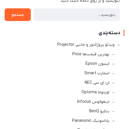
بنویسید و بر روی دکمه کلیک کنید.
جستجو
دسته‌بندی
ویدئو پروژکتور و جانبی Projector
بهترین قیمت‌ها Price
اپسون Epson
اسمارت Smart
ان ای سی NEC
اوپتوما Optoma
اینفوکوس Infocus
بنکیو BenQ
پاناسونیک Panasonic