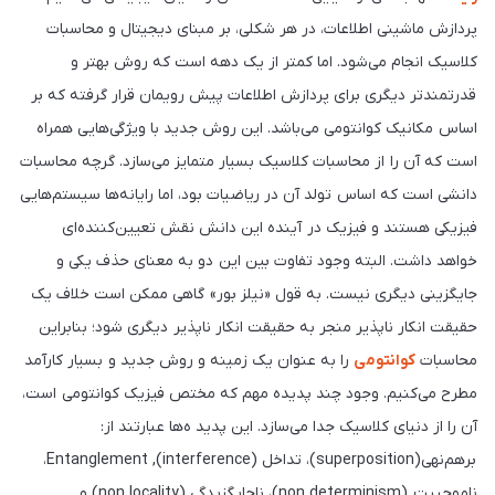
پردازش ماشینی اطلاعات، در هر شکلی، بر مبنای دیجیتال و محاسبات
کلاسیک انجام می‌شود. اما کمتر از یک دهه است که روش بهتر و
قدرتمندتر دیگری برای پردازش اطلاعات پیش رویمان قرار گرفته که بر
اساس مکانیک کوانتومی می‌باشد. این روش جدید با ویژگی‌هایی همراه
است که آن را از محاسبات کلاسیک بسیار متمایز می‌سازد. گرچه محاسبات
دانشی است که اساس تولد آن در ریاضیات بود، اما رایانه‌ها سیستم‌هایی
فیزیکی هستند و فیزیک در آینده این دانش نقش تعیین‌کننده‌ای
خواهد داشت. البته وجود تفاوت بین این دو به معنای حذف یکی و
جایگزینی دیگری نیست. به قول «نیلز بور» گاهی ممکن است خلاف یک
حقیقت انکار ناپذیر منجر به حقیقت انکار ناپذیر دیگری شود؛ بنابراین
محاسبات
کوانتومی
را به عنوان یک زمینه و روش جدید و بسیار کارآمد
مطرح می‌کنیم. وجود چند پدیده مهم که مختص فیزیک کوانتومی است،
آن را از دنیای کلاسیک جدا می‌سازد. این پدید ه‌ها عبارتند از:
برهم‌نهی(superposition)، تداخل (interference), Entanglement،
ناموجبیت (non determinism)، ناجایگزیدگی (non locality) و