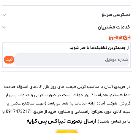
اطلاعات تماس سیستم شیراز
دسترسی سریع
حساب کاربری
خدمات مشتریان
مجله فروشگاه
قوانین و مقررات
لیست محصولات
از جدید‌ترین تخفیف‌ها با‌ خبر شوید
حریم خصوصی
درباره ما
راهنما
ثبت
تماس با ما
مختصری درباره فروشگاه سیستم شیراز
در خریدی آسان با مناسب ترین قیمت های روز بازار کالاهای استوک خدمت
شما هستیم. همراه با 7 روز مهلت تست در صورت خرابی و خدمات پس از
فروش، شرکت آماده ارائه خدمات به شما می‌باشد (جهت تماشای عکس یا
فیلم کالای موردنظرتان، راهنمایی و مشاوره خرید از طریق 09174732171 با
ارسال بصورت تیپاکس پس کرایه
ما در تماس باشید).