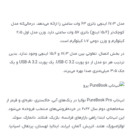
مدل ۱۷٫۳ اینچی باتری ۶۳ وات ساعتی را ارائه می‌دهد، درحالی‌که مدل
کوچک‌تر (۱۵٫۶ اینچ) باتری ۵۷ وات ساعتی دارد. وزن مدل اول ۲٫۵
کیلوگرم و وزن دومی ۱٫۷ کیلوگرم است.
در بخش اتصال، تفاوتی بین مدل ۱۷٫۳ و ۱۵٫۶ اینچی وجود ندارد. بدین
ترتیب هر دو مدل از دو پورت USB-C 3.2، یک پورت USB-A 3.2 و یک
جک ۳٫۵ میلی‌متری صدا بهره می‌برند.
لپ‌تاپ PureBook Pro نوکیا در رنگ‌های آبی، خاکستری، نقره‌ای و قرمز از
سه‌ماهه‌ی دوم سال ۲۰۲۲ در خرده‌فروشی‌های منتخب فروخته می‌شود.
این لپ‌تاپ ابتدا راهی بازارهای فرانسه، بلژیک، فنلاند، دانمارک، سوئد،
لوکزامبورگ، هلند، اتریش، آلمان، ایرلند، ایتالیا، لهستان، پرتغال، اسپانیا،