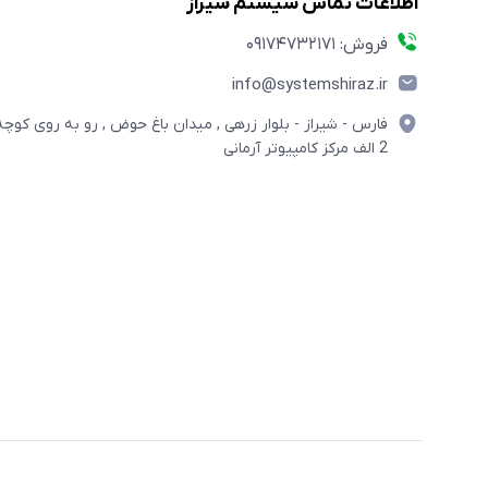
اطلاعات تماس سیستم شیراز
فروش: 09174732171
info@systemshiraz.ir
فارس - شیراز - بلوار زرهی , میدان باغ حوض , رو به روی کوچه
2 الف مرکز کامپیوتر آرمانی
مختصری درباره فروشگاه سیستم شیراز