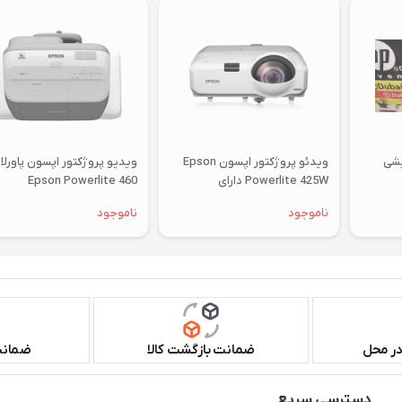
یشی
ویدئو پروژکتور اپسون Epson
ویدیو پروژکتور اپسون پاورلا
Powerlite 425W دارای
460 Epson Powerlite
اچ‌دی‌ام‌آی
ناموجود
ناموجود
در محل
ضمانت بازگشت کالا
ضمانت 
دسترسی سریع