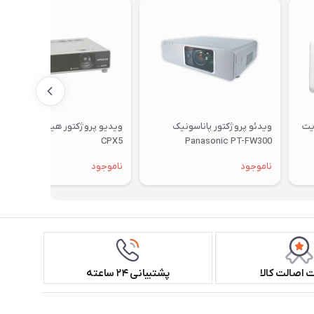
یت
ویدئو پروژکتور پاناسونیک
ویدیو پروژکتور هیتاچی Hitachi
CPX5
Panasonic PT-FW300
ناموجود
ناموجود
اصالت کالا
پشتیبانی ۲۴ ساعته
همراه ما باشید!