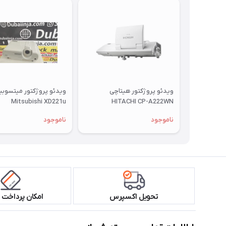
ویدئو پروژکتور هیتاچی
ویدئو پروژکتور میتسوب
Mitsubishi XD221u
HITACHI CP-A222WN
ناموجود
ناموجود
تحویل اکسپرس
امکان پرداخت 