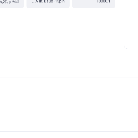
10000:1
Audio In: Mini Jack ، Audio Out: Mini Jack ، Composite: RCA ، DVI Digital Input ، HDBaseT: RJ-45 ، HDMI ، Network: RJ-45 ، RS232: DB-9pin ، VGA In: Dsub-15pin
همه ویژگی‌ه