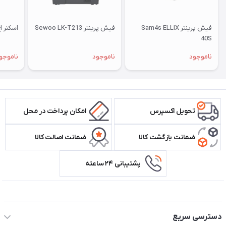
فیش پرینتر Sam4s ELLIX
فیش پرینتر Sewoo LK-T213
اسکنر اچ پی 200
40S
ناموجود
ناموجود
ناموجو
تحویل اکسپرس
امکان پرداخت در محل
ضمانت بازگشت کالا
ضمانت اصالت کالا
پشتیبانی ۲۴ ساعته
اطلاعات تماس سیستم شیراز
دسترسی سریع