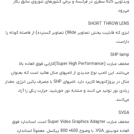
ویدئویی 625 سطری در فرانسه و برخی کشورهای شوروی سابق بکار
می‌رود.
SHORT THROW LENS
لنزی که قابلیت پخش تصاویر Wide) تصاویر گسترده) از فاصله کوتاه را
داراست.
SHP lamp
مخفف عبارت (Super High Performance)کارایی فوق العاده بالا
می‌باشد. این لامپ نوع جدیدی از لامپهای متال هالید است که بعنوان
مثال در پروژکتورها کاربرد دارد. لامپهای SHP با مصرف پائین انرژی، مقدار
زیادی نور تولید می کنند و مشابه نور خورشید، حرارت رنگی را آزاد
می‌کنند.
SVGA
مخفف عبارت Super Video Graphics Adapter است. استاندارد فوق
العاده مونیتور VGA، با وضوح 600× 800 پیکسل. معمولاً استاندارد