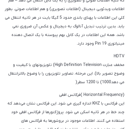
که کلیه اطلاعات صوتی و تصویری را به یک کابل انتقال می دهد – هم
اطلاعات ویدئویی دیجیتال (اطلاعات تصویری) و هم اطلاعات صوتی. بطور
کلی این اطلاعات با پهنای باندی حدود 5 گیگا بایت در هر ثانیه انتقال می
یابد. بدین ترتیب تبدیل آنالوگ به دیجیتال و عکس آن ضروری نمی
باشد. همه این اطلاعات در یک کابل بهم پیوسته با یک اتصال دهنده
مینیاتوری 19 Pin وجود دارد.
HDTV
مخفف عبارت High Definition Television) تلویزیونهای با کیفیت و
وضوح تصویر بالا). این مرحله، تصاویر تلویزیون را با وضوح بالاترانتقال
می دهد1000) تا 1200 سطر(
(Horizontal Frequency )فرکانس افقی
این فرکانس با KHZ اندازه گیری می شود. این فرکانس نشان می‌دهد که
چند خط در هر ثانیه اسکن می شود. پروژکتورها از فرکانس افقی خود
استفاده می کنند. اطلاعات موجود در بروشورها به فرکانس های