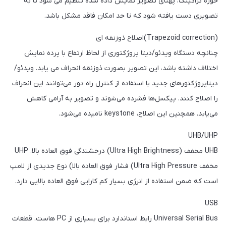
حوزه تراکینگ، پهنای تصویر نمایش داده شده تنظیم می شود تا به
تصویری دست یافته شود که تا حد امکان فاقد مشکل باشد.
(Trapezoid correction)اصلاح ذوزنقه ای
چنانچه دستگاه ویدئو/دیتا پروژکتوری از لحاظ ارتفاع با پرده نمایش
اختلاف داشته باشد، این تصویر بصورت ذوزنقه انحراف می یابد. ویدئو/
دیتاپروژکتورهای جدید با استفاده از کنترل راه دور می‌توانند این انحراف
را اصلاح کنند. پیکسل‌ها فشرده می‌شوند و تصویر به آرامی کاهش
می‌یابد. همچنین این اصلاح، keystone نامیده می‌شود.
UHB/UHP
UHB مخفف (Ultra High Brightness) درخشندگی فوق العاده بالا، UHP
مخفف Ultra High Pressure) فشار فوق العاده بالا) نوع جدیدی از لامپ
است که ضمن استفاده از انرژی بسیار کم کارایی فوق العاده بالایی دارد.
USB
Universal Serial Bus رابط استاندارد برای بسیاری از PC هاست. قطعات