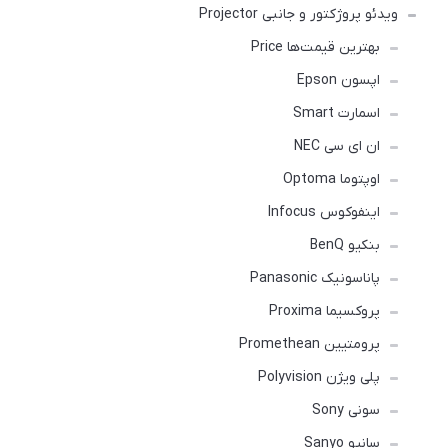
ویدئو پروژکتور و جانبی Projector
بهترین قیمت‌ها Price
اپسون Epson
اسمارت Smart
ان ای سی NEC
اوپتوما Optoma
اینفوکوس Infocus
بنکیو BenQ
پاناسونیک Panasonic
پروکسیما Proxima
پرومتیین Promethean
پلی ویژن Polyvision
سونی Sony
سانیو Sanyo