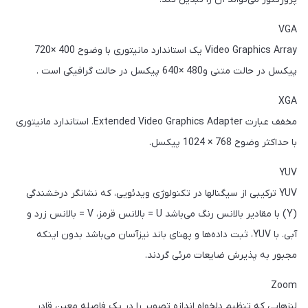
VGA
Video Graphics Array یک استاندارد مانیتوری با وضوح 400 ×720
پیکسل در حالت متنی و480 ×640 پیکسل در حالت گرافیکی است .
XGA
مخفف عبارت Extended Video Graphics Adapter. استاندارد مانیتوری
با حداکثر وضوح 768 × 1024 پیکسل.
YUV
YUV ترکیبی از سیگنالها در تکنولوژی ویدئویی، که نشانگر درخشندگی
(Y) با مقادیر بالانس رنگ می‌باشد U = بالانس قرمز، V = بالانس زرد و
آبی. با YUV، ثبت داده‌ها و پهنای باند نیزآسان می‌باشد بدون اینکه
مجبور به پذیرش ضایعات مرئی گردند.
Zoom
لنزهایی که تنظیم دلخواه اندازه تصویر را در یک فاصله معین قادر