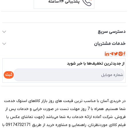
پشتیبانی ۲۴ ساعته
اطلاعات تماس سیستم شیراز
دسترسی سریع
حساب کاربری
خدمات مشتریان
مجله فروشگاه
قوانین و مقررات
لیست محصولات
از جدید‌ترین تخفیف‌ها با‌ خبر شوید
حریم خصوصی
درباره ما
راهنما
ثبت
تماس با ما
مختصری درباره فروشگاه سیستم شیراز
در خریدی آسان با مناسب ترین قیمت های روز بازار کالاهای استوک خدمت
شما هستیم. همراه با 7 روز مهلت تست در صورت خرابی و خدمات پس از
فروش، شرکت آماده ارائه خدمات به شما می‌باشد (جهت تماشای عکس یا
فیلم کالای موردنظرتان، راهنمایی و مشاوره خرید از طریق 09174732171 با