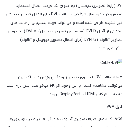
DVI (رابط تصویری دیجیتال) به عنوان یک فرمت اتصال استاندارد
نمایش، در حدود سال ۱۹۹۹ شهرت یافت. DVI برای انتقال تصویر دیجیتال
غیر فشرده طراحی شده است و می تواند جهت پشتیبانی از حالت های
مختلفی از قبیل DVI-D (مخصوص تصاویر دیجیتال)، DVI-A (مخصوص
تصاویر آنالوگ ) یا DVI-I (برای انتقال تصاویر دیجیتال و آنالوگ)
پیکربندی شود.
شما اتصالات DVI را بر روی بعضی از ویدئو پروژکتورهای قدیمی‌تر
می‌توانید مشاهده کنید . با این وجود، اگر ۴K می‌خواهید، پس لازم است
که به سراغ کابل HDMI یا DisplayPort بروید.
کابل VGA
VGA یک اتصال صرفا تصویری آنالوگ که دیگر به ندرت در تلویزیون‌ها