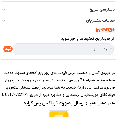
دسترسی سریع
حساب کاربری
خدمات مشتریان
مجله فروشگاه
قوانین و مقررات
لیست محصولات
از جدید‌ترین تخفیف‌ها با‌ خبر شوید
حریم خصوصی
درباره ما
راهنما
ثبت
تماس با ما
مختصری درباره فروشگاه سیستم شیراز
در خریدی آسان با مناسب ترین قیمت های روز بازار کالاهای استوک خدمت
شما هستیم. همراه با 7 روز مهلت تست در صورت خرابی و خدمات پس از
فروش، شرکت آماده ارائه خدمات به شما می‌باشد (جهت تماشای عکس یا
فیلم کالای موردنظرتان، راهنمایی و مشاوره خرید از طریق 09174732171 با
ارسال بصورت تیپاکس پس کرایه
ما در تماس باشید).