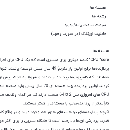
هسته ها
رشته ها
سرعت ساعت پایه/توربو
قابلیت اورکلاک (در صورت وجود)
هسته ها
CPU "core" کلم
پردازنده‌ها برای اولین بار تقریباً 49 سال پیش توسعه یافتند، تنها یک هسته داشتند که بر روی یک وظیفه متمرکز بود.
همانطور که کامپیوترها پیچیده تر شدند و شروع به انجام بیش از
کردند. اولین پردازنده چند هسته ای 20 سال پیش وارد صحنه شد و از آن زمان تا کنون قابلیت هایی را اضافه کرده اند.
CPU های امروزی بین 2 تا 64 هسته دارند که ه
کارآمدتر از پردازنده‌هایی با هسته‌های کمتر هستند.
اگرچه پردازنده‌های دو هسته‌ای هنوز هم وجود دارند و در واقع کام
قدرت پردازشی آن‌ها بالا رفته است تا جایگاه شیرین را برای اکثر موا
صنعتی، عملکردهای محاسباتی سنگین و طراحی بصری سطح بالا عا