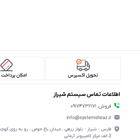
تحویل اکسپرس
امکان پرداخت 
اطلاعات تماس سیستم شیراز
فروش: 09174732171
info@systemshiraz.ir
فارس - شیراز - بلوار زرهی , میدان باغ حوض , رو به روی کوچه
2 الف مرکز کامپیوتر آرمانی