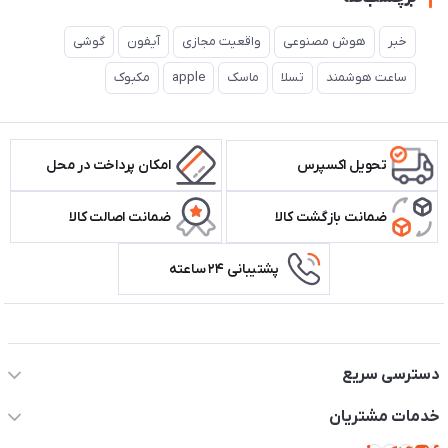
خبر
هوش مصنوعی
واقعیت مجازی
آیفون
گوشی
ساعت هوشمند
تسلا
ماسک
apple
مکبوک
تحویل اکسپرس
امکان پرداخت در محل
ضمانت بازگشت کالا
ضمانت اصالت کالا
پشتیبانی ۲۴ ساعته
اطلاعات تماس سیستم شیراز
دسترسی سریع
حساب کاربری
خدمات مشتریان
مجله فروشگاه